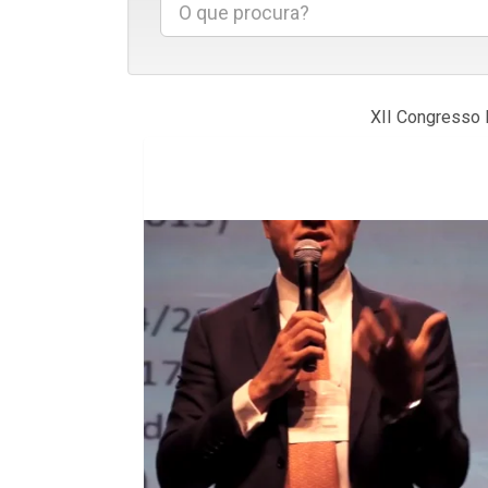
Projetos do IBDFAM
Eventos / Lives
Covid-19
XII Congresso 
Alienação Parental
Encontre um Escritório
Convênios
IBDFAM Educacional
Newsletter
Acessibilidade
Equipe
Fale Conosco