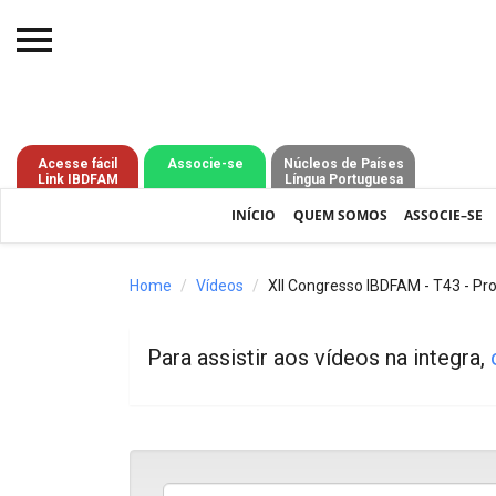
Início
O IBDFAM
Acesse fácil
Associe-se
Núcleos de Países
Link IBDFAM
Língua Portuguesa
Notícias
INÍCIO
QUEM SOMOS
ASSOCIE–SE
Artigos
Publicações
Home
Vídeos
XII Congresso IBDFAM - T43 - Pro
Jurisprudência
Para assistir aos vídeos na integra,
Pós-Graduação
Eleições
Processos - IBDFAM