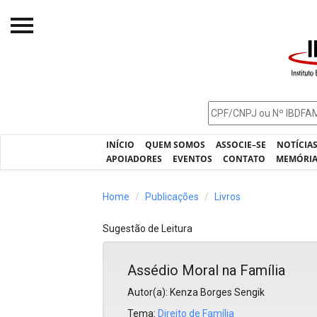
Início
O IBDFAM
Notícias
INÍCIO
QUEM SOMOS
ASSOCIE–SE
NOTÍCIA
Artigos
APOIADORES
EVENTOS
CONTATO
MEMÓRI
Publicações
Home
Publicações
Livros
Jurisprudência
Sugestão de Leitura
Pós-Graduação
Eleições
Assédio Moral na Família
Autor(a): Kenza Borges Sengik
Processos - IBDFAM
Tema:
Direito de Família