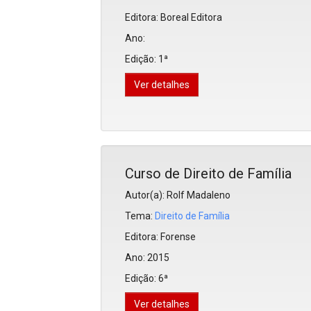
Projetos do IBDFAM
Editora:
Boreal Editora
Eventos / Lives
Ano:
Edição:
1ª
Covid-19
Ver detalhes
Alienação Parental
Encontre um Escritório
Convênios
Curso de Direito de Família
IBDFAM Educacional
Autor(a): Rolf Madaleno
Newsletter
Tema:
Direito de Família
Acessibilidade
Editora:
Forense
Equipe
Ano:
2015
Edição:
6ª
Fale Conosco
Ver detalhes