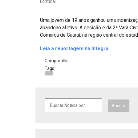
Fonte: G1
Projetos do IBDFAM
Eventos / Lives
Uma jovem de 19 anos ganhou uma indenização
Covid-19
abandono afetivo. A decisão é da 2ª Vara Cív
Comarca de Guaraí, na região central do estad
Alienação Parental
Leia a reportagem na íntegra.
Encontre um Escritório
Compartilhe:
Convênios
Tags:
IBDFAM Educacional
Newsletter
Acessibilidade
Buscar
Equipe
Fale Conosco