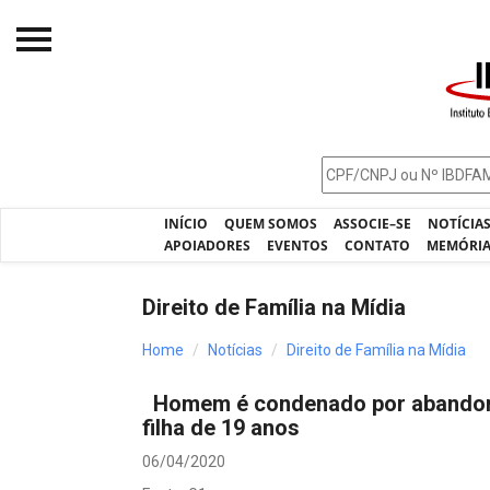
Início
O IBDFAM
Notícias
INÍCIO
QUEM SOMOS
ASSOCIE–SE
NOTÍCIA
Artigos
APOIADORES
EVENTOS
CONTATO
MEMÓRI
Publicações
Direito de Família na Mídia
Jurisprudência
Home
Notícias
Direito de Família na Mídia
Pós-Graduação
Homem é condenado por abandono 
Eleições
filha de 19 anos
Processos - IBDFAM
06/04/2020