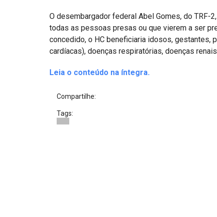
Projetos do IBDFAM
O desembargador federal Abel Gomes, do TRF-2,
Eventos / Lives
todas as pessoas presas ou que vierem a ser pre
concedido, o HC beneficiaria idosos, gestantes,
Covid-19
cardíacas), doenças respiratórias, doenças renai
Alienação Parental
Leia o conteúdo na íntegra.
Encontre um Escritório
Compartilhe:
Convênios
Tags:
IBDFAM Educacional
Newsletter
Acessibilidade
Equipe
Fale Conosco