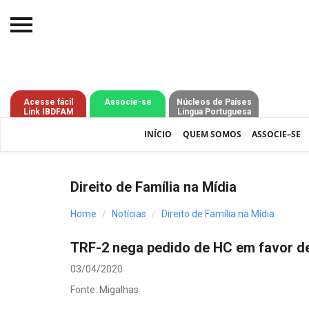
Início
O IBDFAM
Acesse fácil
Associe-se
Núcleos de Países
Link IBDFAM
Língua Portuguesa
Notícias
INÍCIO
QUEM SOMOS
ASSOCIE–SE
Artigos
Publicações
Direito de Família na Mídia
Jurisprudência
Home
Notícias
Direito de Família na Mídia
Pós-Graduação
TRF-2 nega pedido de HC em favor de
Eleições
03/04/2020
Processos - IBDFAM
Fonte: Migalhas