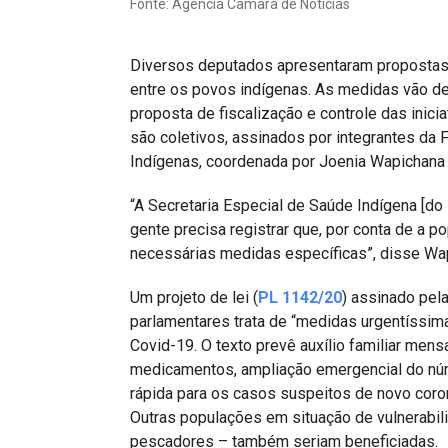
Fonte: Agência Câmara de Notícias
Projetos do IBDFAM
Eventos / Lives
Diversos deputados apresentaram propostas 
Covid-19
entre os povos indígenas. As medidas vão de
proposta de fiscalização e controle das inici
Alienação Parental
são coletivos, assinados por integrantes da
Indígenas, coordenada por Joenia Wapichana
Encontre um Escritório
“A Secretaria Especial de Saúde Indígena [do
Convênios
gente precisa registrar que, por conta de a p
IBDFAM Educacional
necessárias medidas específicas”, disse Wa
Newsletter
Um projeto de lei (
PL 1142/20
) assinado pel
parlamentares trata de “medidas urgentíssima
Acessibilidade
Covid-19. O texto prevê auxílio familiar mens
Equipe
medicamentos, ampliação emergencial do núm
rápida para os casos suspeitos de novo coron
Fale Conosco
Outras populações em situação de vulnerabili
pescadores – também seriam beneficiadas.