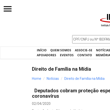
Início
O IBDFAM
Notícias
INÍCIO
QUEM SOMOS
ASSOCIE–SE
NOTÍCIA
Artigos
APOIADORES
EVENTOS
CONTATO
MEMÓRI
Publicações
Direito de Família na Mídia
Jurisprudência
Home
Notícias
Direito de Família na Mídia
Pós-Graduação
Deputados cobram proteção espec
Eleições
coronavírus
Processos - IBDFAM
02/04/2020