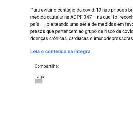
Projetos do IBDFAM
Para evitar o contágio da covid-19 nas prisões bra
Eventos / Lives
medida cautelar na ADPF 347 – na qual foi reconh
país – , pleiteando uma série de medidas em favo
Covid-19
presos que pertencem ao grupo de risco da covid
Alienação Parental
doenças crônicas, cardíacas e imunodepressoras,
Encontre um Escritório
Leia o conteúdo na íntegra.
Convênios
Compartilhe:
IBDFAM Educacional
Tags:
Newsletter
Acessibilidade
Equipe
Fale Conosco