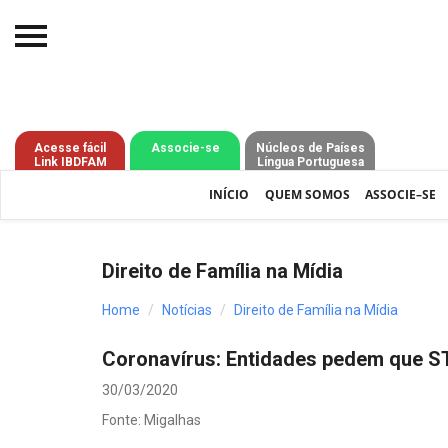
Início
O IBDFAM
Acesse fácil
Associe-se
Núcleos de Países
Link IBDFAM
Língua Portuguesa
Notícias
INÍCIO
QUEM SOMOS
ASSOCIE–SE
Artigos
Publicações
Direito de Família na Mídia
Jurisprudência
Home
Notícias
Direito de Família na Mídia
Pós-Graduação
Coronavírus: Entidades pedem que ST
Eleições
30/03/2020
Processos - IBDFAM
Fonte: Migalhas