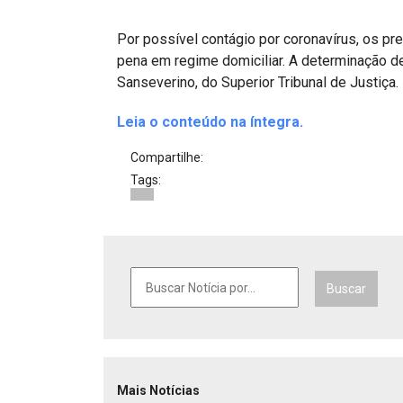
Projetos do IBDFAM
Por possível contágio por coronavírus, os p
Eventos / Lives
pena em regime domiciliar. A determinação de
Covid-19
Sanseverino, do Superior Tribunal de Justiça.
Alienação Parental
Leia o conteúdo na íntegra.
Encontre um Escritório
Compartilhe:
Tags:
Convênios
IBDFAM Educacional
Newsletter
Buscar
Acessibilidade
Equipe
Fale Conosco
Mais Notícias