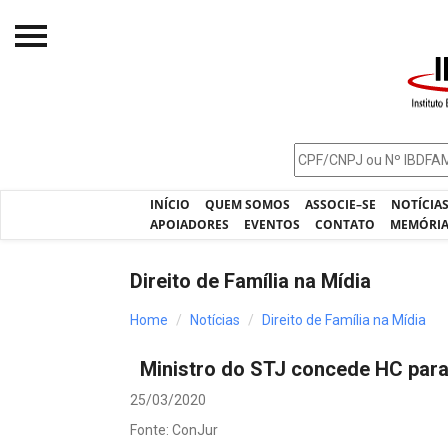
Início
O IBDFAM
Notícias
INÍCIO
QUEM SOMOS
ASSOCIE–SE
NOTÍCIA
Artigos
APOIADORES
EVENTOS
CONTATO
MEMÓRI
Publicações
Direito de Família na Mídia
Jurisprudência
Home
Notícias
Direito de Família na Mídia
Pós-Graduação
Ministro do STJ concede HC para
Eleições
25/03/2020
Processos - IBDFAM
Fonte: ConJur