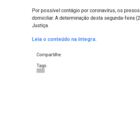
Projetos do IBDFAM
Por possível contágio por coronavírus, os pres
Eventos / Lives
domiciliar. A determinação desta segunda-feira (2
Justiça.
Covid-19
Leia o conteúdo na íntegra.
Alienação Parental
Encontre um Escritório
Compartilhe:
Convênios
Tags:
IBDFAM Educacional
Newsletter
Acessibilidade
Equipe
Fale Conosco