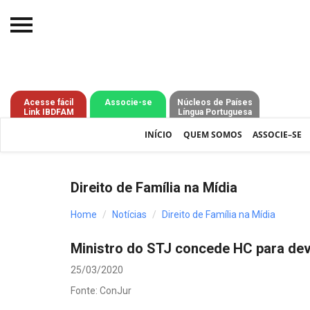
Início
O IBDFAM
Acesse fácil
Associe-se
Núcleos de Países
Link IBDFAM
Língua Portuguesa
Notícias
INÍCIO
QUEM SOMOS
ASSOCIE–SE
Artigos
Publicações
Direito de Família na Mídia
Jurisprudência
Home
Notícias
Direito de Família na Mídia
Pós-Graduação
Ministro do STJ concede HC para de
Eleições
25/03/2020
Processos - IBDFAM
Fonte: ConJur