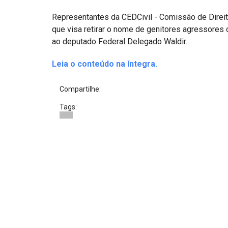
Projetos do IBDFAM
Representantes da CEDCivil - Comissão de Direit
Eventos / Lives
que visa retirar o nome de genitores agressores 
ao deputado Federal Delegado Waldir.
Covid-19
Leia o conteúdo na íntegra.
Alienação Parental
Encontre um Escritório
Compartilhe:
Convênios
Tags:
IBDFAM Educacional
Newsletter
Acessibilidade
Equipe
Fale Conosco