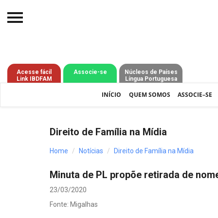
Início
O IBDFAM
Acesse fácil
Associe-se
Núcleos de Países
Link IBDFAM
Língua Portuguesa
Notícias
INÍCIO
QUEM SOMOS
ASSOCIE–SE
Artigos
Publicações
Direito de Família na Mídia
Jurisprudência
Home
Notícias
Direito de Família na Mídia
Pós-Graduação
Minuta de PL propõe retirada de nom
Eleições
23/03/2020
Processos - IBDFAM
Fonte: Migalhas