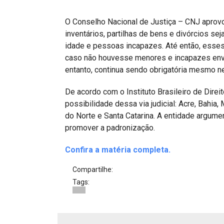
Projetos do IBDFAM
O Conselho Nacional de Justiça – CNJ aprovou
Eventos / Lives
inventários, partilhas de bens e divórcios 
Covid-19
idade e pessoas incapazes. Até então, esses
caso não houvesse menores e incapazes env
Alienação Parental
entanto, continua sendo obrigatória mesmo 
Encontre um Escritório
De acordo com o Instituto Brasileiro de Direi
possibilidade dessa via judicial: Acre, Bahia,
Convênios
do Norte e Santa Catarina. A entidade argume
IBDFAM Educacional
promover a padronização.
Newsletter
Confira a matéria completa.
Acessibilidade
Compartilhe:
Tags:
Equipe
Fale Conosco