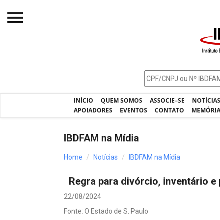
Início
O IBDFAM
Notícias
INÍCIO
QUEM SOMOS
ASSOCIE–SE
NOTÍCIA
Artigos
APOIADORES
EVENTOS
CONTATO
MEMÓRI
Publicações
IBDFAM na Mídia
Jurisprudência
Home
Notícias
IBDFAM na Mídia
Pós-Graduação
Regra para divórcio, inventário e
Eleições
22/08/2024
Processos - IBDFAM
Fonte: O Estado de S. Paulo