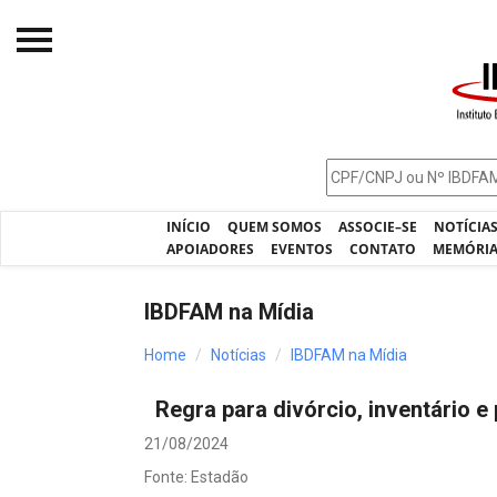
Início
O IBDFAM
Notícias
INÍCIO
QUEM SOMOS
ASSOCIE–SE
NOTÍCIA
Artigos
APOIADORES
EVENTOS
CONTATO
MEMÓRI
Publicações
IBDFAM na Mídia
Jurisprudência
Home
Notícias
IBDFAM na Mídia
Pós-Graduação
Regra para divórcio, inventário e
Eleições
21/08/2024
Processos - IBDFAM
Fonte: Estadão