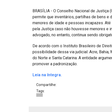
Projetos do IBDFAM
BRASÍLIA - O Conselho Nacional de Justiça (C
Eventos / Lives
permite que inventários, partilhas de bens e
Covid-19
menores de idade e pessoas incapazes. Até 
pela Justiça caso não houvesse menores e i
Alienação Parental
advogado, no entanto, continua sendo obrig
Encontre um Escritório
De acordo com o Instituto Brasileiro de Direi
possibilidade dessa via judicial: Acre, Bahia,
Convênios
do Norte e Santa Catarina. A entidade argume
IBDFAM Educacional
promover a padronização.
Newsletter
Leia na íntegra.
Acessibilidade
Compartilhe:
Tags:
Equipe
Fale Conosco