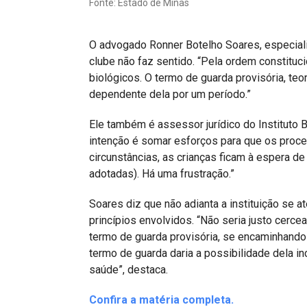
Fonte: Estado de Minas
Projetos do IBDFAM
Eventos / Lives
O advogado Ronner Botelho Soares, especialis
Covid-19
clube não faz sentido. “Pela ordem constituci
biológicos. O termo de guarda provisória, teor
Alienação Parental
dependente dela por um período.”
Encontre um Escritório
Ele também é assessor jurídico do Instituto B
intenção é somar esforços para que os proc
Convênios
circunstâncias, as crianças ficam à espera d
IBDFAM Educacional
adotadas). Há uma frustração.”
Newsletter
Soares diz que não adianta a instituição se a
princípios envolvidos. “Não seria justo cercear
Acessibilidade
termo de guarda provisória, se encaminhand
Equipe
termo de guarda daria a possibilidade dela in
saúde”, destaca.
Fale Conosco
Confira a matéria completa.