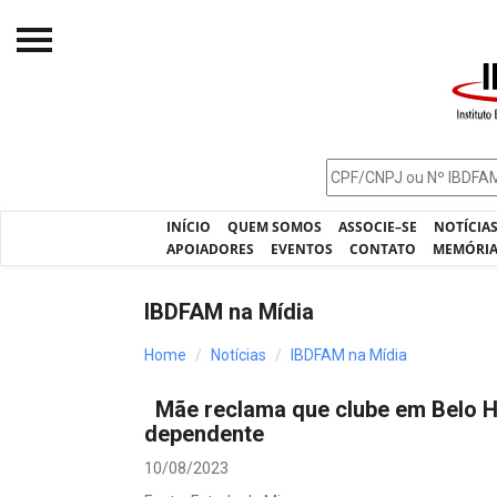
Início
O IBDFAM
Notícias
INÍCIO
QUEM SOMOS
ASSOCIE–SE
NOTÍCIA
Artigos
APOIADORES
EVENTOS
CONTATO
MEMÓRI
Publicações
IBDFAM na Mídia
Jurisprudência
Home
Notícias
IBDFAM na Mídia
Pós-Graduação
Mãe reclama que clube em Belo H
Eleições
dependente
Processos - IBDFAM
10/08/2023