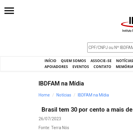
Início
O IBDFAM
Notícias
INÍCIO
QUEM SOMOS
ASSOCIE–SE
NOTÍCIA
Artigos
APOIADORES
EVENTOS
CONTATO
MEMÓRI
Publicações
IBDFAM na Mídia
Jurisprudência
Home
Notícias
IBDFAM na Mídia
Pós-Graduação
Brasil tem 30 por cento a mais d
Eleições
26/07/2023
Processos - IBDFAM
Fonte: Terra Nós