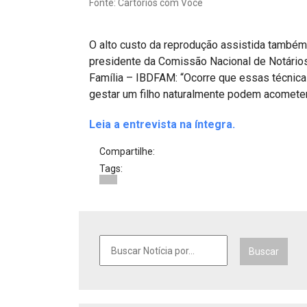
Fonte: Cartórios com Você
Projetos do IBDFAM
Eventos / Lives
O alto custo da reprodução assistida também
Covid-19
presidente da Comissão Nacional de Notários 
Família – IBDFAM: “Ocorre que essas técnicas
Alienação Parental
gestar um filho naturalmente podem acomete
Encontre um Escritório
Leia a entrevista na íntegra.
Convênios
Compartilhe:
Tags:
IBDFAM Educacional
Newsletter
Acessibilidade
Equipe
Buscar
Fale Conosco