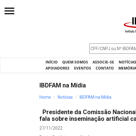
Início
O IBDFAM
Notícias
INÍCIO
QUEM SOMOS
ASSOCIE–SE
NOTÍCIA
Artigos
APOIADORES
EVENTOS
CONTATO
MEMÓRI
Publicações
IBDFAM na Mídia
Jurisprudência
Home
Notícias
IBDFAM na Mídia
Pós-Graduação
Presidente da Comissão Nacional
Eleições
fala sobre inseminação artificial c
Processos - IBDFAM
27/11/2022