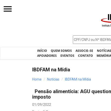
Início
O IBDFAM
Notícias
INÍCIO
QUEM SOMOS
ASSOCIE–SE
NOTÍCIA
Artigos
APOIADORES
EVENTOS
CONTATO
MEMÓRI
Publicações
IBDFAM na Mídia
Jurisprudência
Home
Notícias
IBDFAM na Mídia
Pós-Graduação
Pensão alimentícia: AGU questio
Eleições
imposto
Processos - IBDFAM
01/09/2022