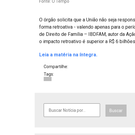
Fonte: O Tempo
Projetos do IBDFAM
Eventos / Lives
O órgão solicita que a União não seja respons
Covid-19
forma retroativa - valendo apenas para o perío
de Direito de Família – IBDFAM, autor da Ação
Alienação Parental
o impacto retroativo é superior a R$ 6 bilhõe
Encontre um Escritório
Leia a matéria na íntegra.
Convênios
Compartilhe:
Tags:
IBDFAM Educacional
Newsletter
Acessibilidade
Equipe
Buscar
Fale Conosco