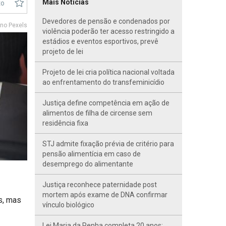
Mais Notícias
to
Devedores de pensão e condenados por
no Pexels
violência poderão ter acesso restringido a
estádios e eventos esportivos, prevê
projeto de lei
Projeto de lei cria política nacional voltada
ao enfrentamento do transfeminicídio
Justiça define competência em ação de
alimentos de filha de circense sem
residência fixa
STJ admite fixação prévia de critério para
pensão alimentícia em caso de
desemprego do alimentante
Justiça reconhece paternidade post
mortem após exame de DNA confirmar
s, mas
vínculo biológico
Lei Maria da Penha completa 20 anos;