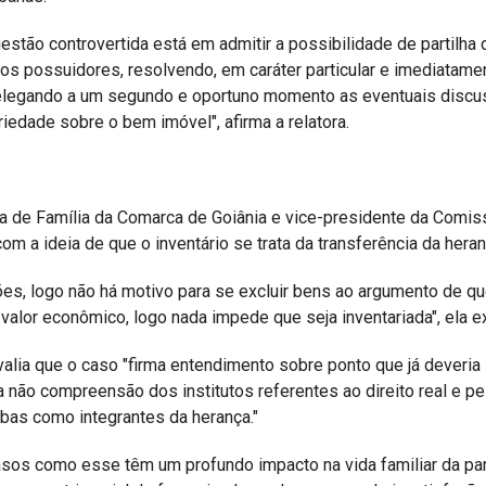
estão controvertida está em admitir a possibilidade de partilha 
s possuidores, resolvendo, em caráter particular e imediatamen
relegando a um segundo e oportuno momento as eventuais disc
iedade sobre o bem imóvel", afirma a relatora.
 Vara de Família da Comarca de Goiânia e vice-presidente da Comi
 a ideia de que o inventário se trata da transferência da heran
ções, logo não há motivo para se excluir bens ao argumento de qu
valor econômico, logo nada impede que seja inventariada", ela ex
valia que o caso "firma entendimento sobre ponto que já deveria
la não compreensão dos institutos referentes ao direito real e pe
mbas como integrantes da herança."
casos como esse têm um profundo impacto na vida familiar da pa