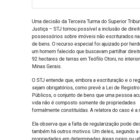
Projetos do IBDFAM
Eventos / Lives
Uma decisão da Terceira Turma do Superior Tribu
Covid-19
Justiça – STJ tornou possível a inclusão de direi
possessórios sobre imóveis não escriturados na 
Alienação Parental
de bens. O recurso especial foi ajuizado por herd
um homem falecido que buscavam partilhar direi
Encontre um Escritório
92 hectares de terras em Teófilo Otoni, no interio
Convênios
Minas Gerais.
IBDFAM Educacional
O STJ entende que, embora a escrituração e o reg
sejam obrigatórios, como prevê a Lei de Registr
Newsletter
Públicos, o conjunto de bens que uma pessoa a
Acessibilidade
vida não é composto somente de propriedades
formalmente constituídas. A relatora do caso é a 
Equipe
Ela observa que a falta de regularização pode de
Fale Conosco
também há outros motivos. Um deles, segundo a mi
propriedades em determinadas áreas rurais ou ur