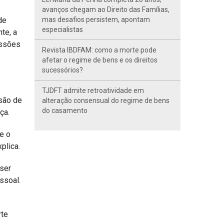
avanços chegam ao Direito das Famílias,
de
mas desafios persistem, apontam
especialistas
te, a
ussões
Revista IBDFAM: como a morte pode
afetar o regime de bens e os direitos
sucessórios?
TJDFT admite retroatividade em
ssão de
alteração consensual do regime de bens
do casamento
ça.
e o
plica.
 ser
ssoal.
rte