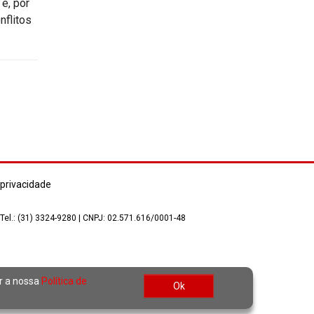
e, por
nflitos
 privacidade
 Tel.: (31) 3324-9280 | CNPJ: 02.571.616/0001-48
ar a nossa
Política de
Ok