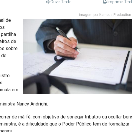
Ouvir Texto
Imprimir Tex
imagem por Kampus Production 
nal de
tos
partilha
eiros de
tos sobre
r de
istro
os
cumula em
ministra Nancy Andrighi.
correr de má-fé, com objetivo de sonegar tributos ou ocultar ben
nistra, é a dificuldade que o Poder Público tem de formalizar
banas.