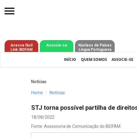
Início
O IBDFAM
Acesse fácil
Associe-se
Núcleos de Países
Link IBDFAM
Língua Portuguesa
Notícias
INÍCIO
QUEM SOMOS
ASSOCIE–SE
Artigos
Publicações
Notícias
Jurisprudência
Home
Notícias
Pós-Graduação
STJ torna possível partilha de direi
Eleições
18/08/2022
Fonte: Assessoria de Comunicação do IBDFAM
Processos - IBDFAM