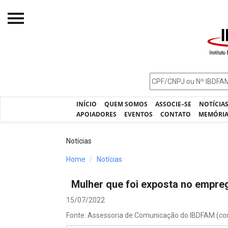
Início
O IBDFAM
Notícias
INÍCIO
QUEM SOMOS
ASSOCIE–SE
NOTÍCIA
Artigos
APOIADORES
EVENTOS
CONTATO
MEMÓRI
Publicações
Notícias
Jurisprudência
Home
Notícias
Pós-Graduação
Mulher que foi exposta no empreg
Eleições
15/07/2022
Processos - IBDFAM
Fonte: Assessoria de Comunicação do IBDFAM (co