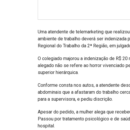
Projetos do IBDFAM
Eventos / Lives
Covid-19
Uma atendente de telemarketing que realizou
Alienação Parental
ambiente de trabalho deverá ser indenizada p
Regional do Trabalho da 2ª Região, em julgad
Encontre um Escritório
O colegiado majorou a indenização de R$ 20 
Convênios
alegado não se refere ao horror vivenciado p
IBDFAM Educacional
superior hierárquica.
Newsletter
Conforme consta nos autos, a atendente desc
abdominais que a afastaram do trabalho cerc
Acessibilidade
para a supervisora, e pediu discrição.
Equipe
Apesar do pedido, a mulher alega que recebe
Fale Conosco
Passou por tratamento psicológico e de saúd
hospital.