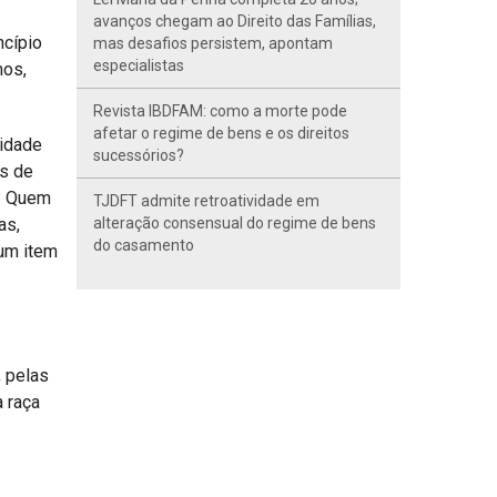
avanços chegam ao Direito das Famílias,
ncípio
mas desafios persistem, apontam
especialistas
mos,
Revista IBDFAM: como a morte pode
afetar o regime de bens e os direitos
lidade
sucessórios?
os de
s? Quem
TJDFT admite retroatividade em
as,
alteração consensual do regime de bens
do casamento
 um item
, pelas
a raça