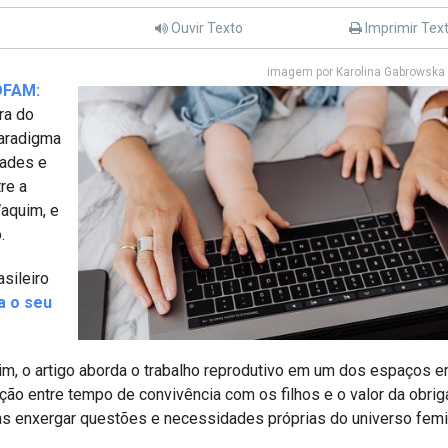
Ouvir Texto
Imprimir Tex
imagem por Karolina Gabrowska 
DFAM:
ra do
paradigma
dades e
re a
aquim, e
.
asileiro
a o seu
im, o artigo aborda o trabalho reprodutivo em um dos espaços 
elação entre tempo de convivência com os filhos e o valor da obri
ílias enxergar questões e necessidades próprias do universo fem