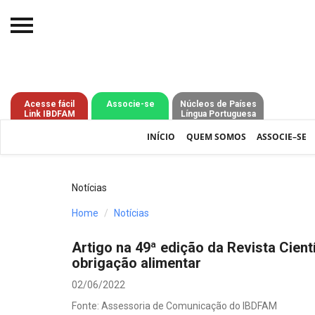
Início
O IBDFAM
Acesse fácil
Associe-se
Núcleos de Países
Link IBDFAM
Língua Portuguesa
Notícias
INÍCIO
QUEM SOMOS
ASSOCIE–SE
Artigos
Publicações
Notícias
Jurisprudência
Home
Notícias
Pós-Graduação
Artigo na 49ª edição da Revista Cien
obrigação alimentar
Eleições
02/06/2022
Processos - IBDFAM
Fonte: Assessoria de Comunicação do IBDFAM