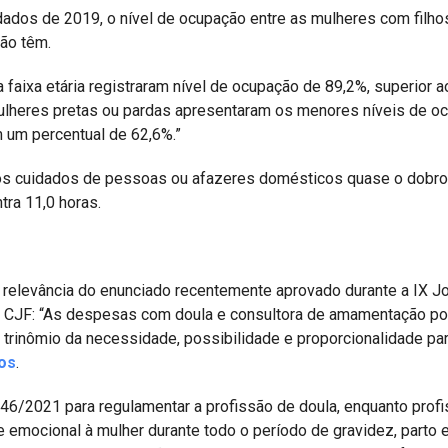
dados de 2019, o nível de ocupação entre as mulheres com filho
não têm.
 faixa etária registraram nível de ocupação de 89,2%, superior a
mulheres pretas ou pardas apresentaram os menores níveis de o
m um percentual de 62,6%.”
os cuidados de pessoas ou afazeres domésticos quase o dobro
ra 11,0 horas.
a relevância do enunciado recentemente aprovado durante a IX J
l – CJF: “As despesas com doula e consultora de amamentação 
 trinômio da necessidade, possibilidade e proporcionalidade pa
dos
.
946/2021 para regulamentar a profissão de doula, enquanto profi
e emocional à mulher durante todo o período de gravidez, parto 