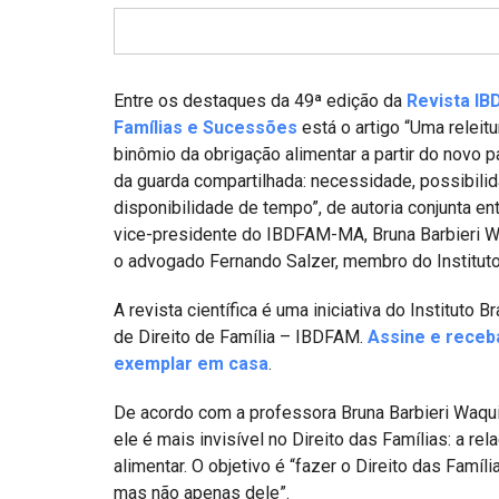
Projetos do IBDFAM
Eventos / Lives
Covid-19
Entre os destaques da 49ª edição da
Revista IB
Famílias e Sucessões
está o artigo “Uma releitu
Alienação Parental
binômio da obrigação alimentar a partir do novo 
da guarda compartilhada: necessidade, possibili
Encontre um Escritório
disponibilidade de tempo”, de autoria conjunta ent
Convênios
vice-presidente do IBDFAM-MA, Bruna Barbieri W
o advogado Fernando Salzer, membro do Instituto
IBDFAM Educacional
A revista científica é uma iniciativa do Instituto Br
Newsletter
de Direito de Família – IBDFAM.
Assine e receb
exemplar em casa
.
Acessibilidade
Equipe
De acordo com a professora Bruna Barbieri Waqu
ele é mais invisível no Direito das Famílias: a r
Fale Conosco
alimentar. O objetivo é “fazer o Direito das Fam
mas não apenas dele”.