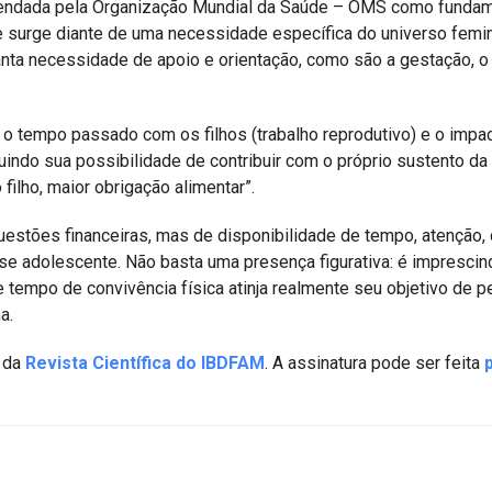
mendada pela Organização Mundial da Saúde – OMS como fundam
e surge diante de uma necessidade específica do universo femin
ta necessidade de apoio e orientação, como são a gestação, o 
 o tempo passado com os filhos (trabalho reprodutivo) e o impa
uindo sua possibilidade de contribuir com o próprio sustento da 
ilho, maior obrigação alimentar”.
estões financeiras, mas de disponibilidade de tempo, atenção, 
sse adolescente. Não basta uma presença figurativa: é imprescin
 tempo de convivência física atinja realmente seu objetivo de pe
a.
o da
Revista Científica do IBDFAM
. A assinatura pode ser feita