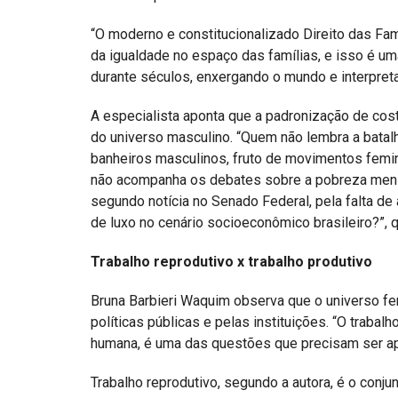
“O moderno e constitucionalizado Direito das Famí
da igualdade no espaço das famílias, e isso é u
durante séculos, enxergando o mundo e interpret
A especialista aponta que a padronização de co
do universo masculino. “Quem não lembra a batal
banheiros masculinos, fruto de movimentos femi
não acompanha os debates sobre a pobreza menst
segundo notícia no Senado Federal, pela falta d
de luxo no cenário socioeconômico brasileiro?”, 
Trabalho reprodutivo x trabalho produtivo
Bruna Barbieri Waquim observa que o universo fe
políticas públicas e pelas instituições. “O traba
humana, é uma das questões que precisam ser a
Trabalho reprodutivo, segundo a autora, é o conju