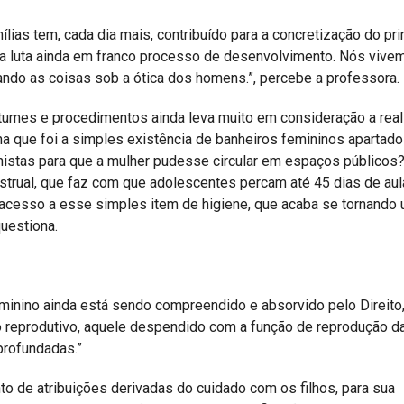
lias tem, cada dia mais, contribuído para a concretização do pri
ma luta ainda em franco processo de desenvolvimento. Nós vive
ando as coisas sob a ótica dos homens.”, percebe a professora.
stumes e procedimentos ainda leva muito em consideração a rea
ha que foi a simples existência de banheiros femininos apartad
nistas para que a mulher pudesse circular em espaços público
rual, que faz com que adolescentes percam até 45 dias de aul
e acesso a esse simples item de higiene, que acaba se tornando
questiona.
minino ainda está sendo compreendido e absorvido pelo Direito
lho reprodutivo, aquele despendido com a função de reprodução d
profundadas.”
nto de atribuições derivadas do cuidado com os filhos, para sua