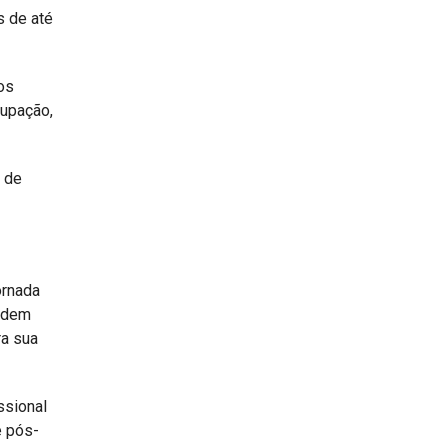
s de até
os
cupação,
 de
ornada
podem
ra sua
ssional
e pós-