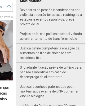
Mais Notícias
to
Devedores de pensão e condenados por
violência poderão ter acesso restringido a
no Pexels
estádios e eventos esportivos, prevê
projeto de lei
Projeto de lei cria política nacional voltada
ao enfrentamento do transfeminicídio
Justiça define competência em ação de
alimentos de filha de circense sem
residência fixa
STJ admite fixação prévia de critério para
pensão alimentícia em caso de
desemprego do alimentante
Justiça reconhece paternidade post
em que
mortem após exame de DNA confirmar
gação
vínculo biológico
inino –
Lei Maria da Penha completa 20 anos;