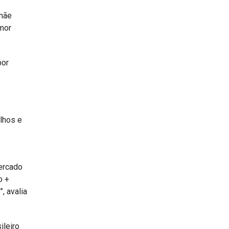
 mãe
amor
por
lhos e
ercado
o +
, avalia
ileiro