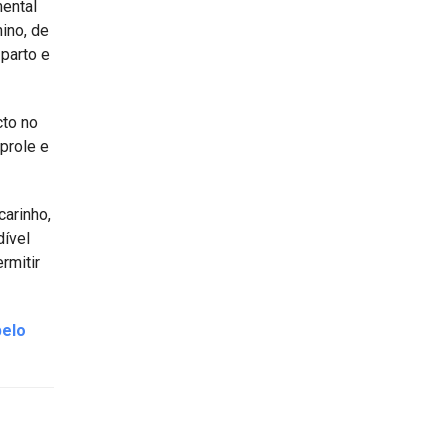
ental
ino, de
parto e
cto no
prole e
carinho,
dível
rmitir
pelo