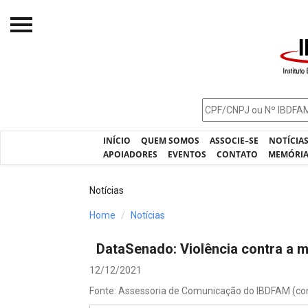
Início
O IBDFAM
Notícias
INÍCIO
QUEM SOMOS
ASSOCIE–SE
NOTÍCIA
Artigos
APOIADORES
EVENTOS
CONTATO
MEMÓRI
Publicações
Notícias
Jurisprudência
Home
Notícias
Pós-Graduação
DataSenado: Violência contra a 
Eleições
12/12/2021
Processos - IBDFAM
Fonte: Assessoria de Comunicação do IBDFAM (c