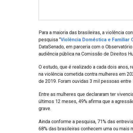
Projetos do IBDFAM
Eventos / Lives
Covid-19
Para a maioria das brasileiras, a violência co
Alienação Parental
pesquisa “
Violência Doméstica e Familiar 
DataSenado, em parceria com o Observatório d
Encontre um Escritório
audiência pública na Comissão de Direitos H
Convênios
O estudo, que é realizado a cada dois anos
IBDFAM Educacional
na violência cometida contra mulheres em 20
de 2019. Foram ouvidas 3 mil pessoas entre 
Newsletter
Entre as mulheres que declararam ter vivenc
Acessibilidade
últimos 12 meses, 49% afirma que a agressão
grave.
Equipe
Fale Conosco
Ainda conforme a pesquisa, 71% das entrevis
68% das brasileiras conhecem uma ou mais mu