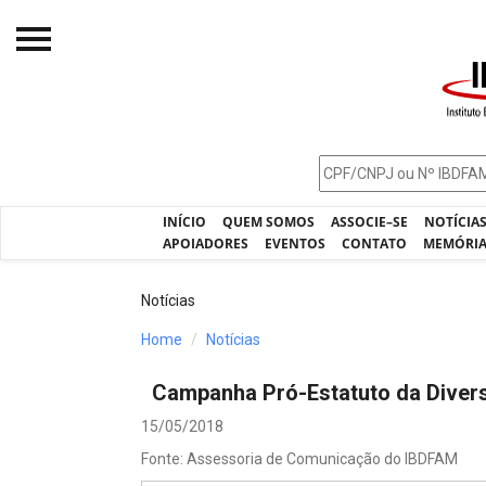
Início
O IBDFAM
Notícias
INÍCIO
QUEM SOMOS
ASSOCIE–SE
NOTÍCIA
Artigos
APOIADORES
EVENTOS
CONTATO
MEMÓRI
Publicações
Notícias
Jurisprudência
Home
Notícias
Pós-Graduação
Campanha Pró-Estatuto da Divers
Eleições
15/05/2018
Processos - IBDFAM
Fonte: Assessoria de Comunicação do IBDFAM