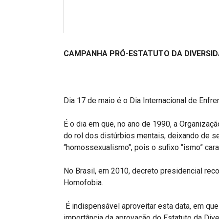
Projetos do IBDFAM
Eventos / Lives
Covid-19
CAMPANHA PRÓ-ESTATUTO DA DIVERSIDA
Alienação Parental
Encontre um Escritório
Dia 17 de maio é o Dia Internacional de Enfr
Convênios
IBDFAM Educacional
É o dia em que, no ano de 1990, a Organizaç
do rol dos distúrbios mentais, deixando de 
Newsletter
“homossexualismo", pois o sufixo “ismo” cara
Acessibilidade
No Brasil, em 2010, decreto presidencial r
Equipe
Homofobia.
Fale Conosco
É indispensável aproveitar esta data, em que 
importância da aprovação do Estatuto da Div