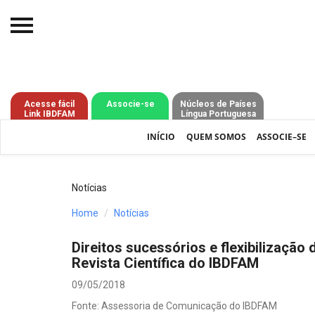
Início
O IBDFAM
Acesse fácil
Associe-se
Núcleos de Países
Link IBDFAM
Língua Portuguesa
Notícias
INÍCIO
QUEM SOMOS
ASSOCIE–SE
Artigos
Publicações
Notícias
Jurisprudência
Home
Notícias
Pós-Graduação
Direitos sucessórios e flexibilização
Revista Científica do IBDFAM
Eleições
09/05/2018
Processos - IBDFAM
Fonte: Assessoria de Comunicação do IBDFAM