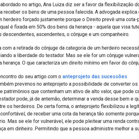
bordado no artigo, Ana Luiza diz ser a favor da flexibilização d
para receber os bens de uma pessoa falecida. A advogada explica
um herdeiro forçado justamente porque o Direito prevê uma cota-
 qual é fixada em 50% dos bens da herança - aquela que visa tute
s descendentes, ascendentes, o cônjuge e um companheiro.
ia com a retirada do cônjuge da categoria de um herdeiro necessá
ando a liberdade do testador. Mas se ele for um cônjuge vulner
a a herança. O que caracteriza um direito mínimo em favor do cônj
ncontro do seu artigo com o
anteprojeto das sucessões
também previmos no anteprojeto a possibilidade de converter os
 de patrimônios que contenham um ativo de alto valor, que pode c
testador pode, já de antemão, determinar a venda desse bem e q
re os herdeiros. De certa forma, o anteprojeto flexibilizou a legí
confortável, de receber uma cota da herança tão somente porqu
io. Mas se ele for vulnerável, ele pode pleitear uma renda contr
nça em dinheiro. Permitindo que a pessoa administre melhor a s