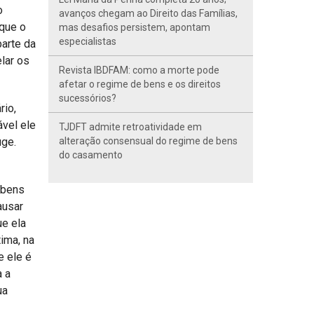
o
avanços chegam ao Direito das Famílias,
 que o
mas desafios persistem, apontam
especialistas
parte da
lar os
Revista IBDFAM: como a morte pode
afetar o regime de bens e os direitos
sucessórios?
rio,
ável ele
TJDFT admite retroatividade em
uge.
alteração consensual do regime de bens
do casamento
 bens
ausar
ue ela
tima, na
e ele é
a a
ua