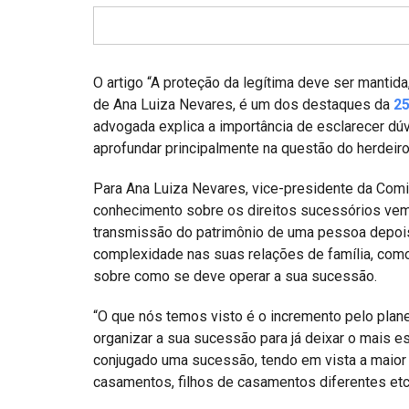
Projetos do IBDFAM
Eventos / Lives
Covid-19
O artigo “A proteção da legítima deve ser mantida,
de Ana Luiza Nevares, é um dos destaques da
25
Alienação Parental
advogada explica a importância de esclarecer dú
aprofundar principalmente na questão do herdeiro
Encontre um Escritório
Para Ana Luiza Nevares, vice-presidente da Com
Convênios
conhecimento sobre os direitos sucessórios vem
IBDFAM Educacional
transmissão do patrimônio de uma pessoa depois
complexidade nas suas relações de família, como
Newsletter
sobre como se deve operar a sua sucessão.
Acessibilidade
“O que nós temos visto é o incremento pelo plane
Equipe
organizar a sua sucessão para já deixar o mais e
conjugado uma sucessão, tendo em vista a maior
Fale Conosco
casamentos, filhos de casamentos diferentes etc”