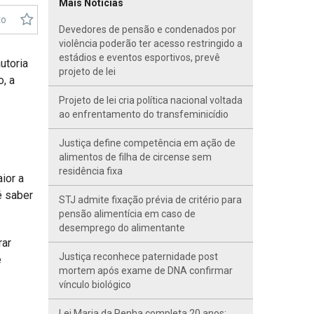
Mais Notícias
to
Devedores de pensão e condenados por
violência poderão ter acesso restringido a
estádios e eventos esportivos, prevê
utoria
projeto de lei
o, a
Projeto de lei cria política nacional voltada
ao enfrentamento do transfeminicídio
Justiça define competência em ação de
alimentos de filha de circense sem
residência fixa
ior a
é saber
STJ admite fixação prévia de critério para
pensão alimentícia em caso de
desemprego do alimentante
rar
Justiça reconhece paternidade post
e
mortem após exame de DNA confirmar
vínculo biológico
Lei Maria da Penha completa 20 anos;