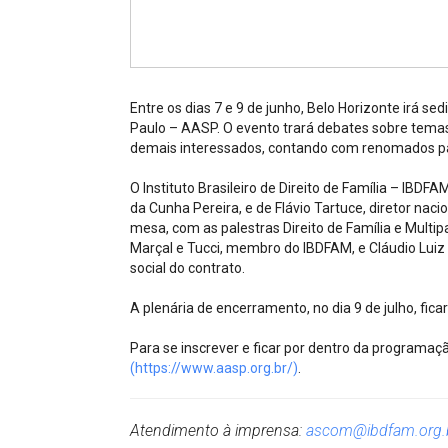
Projetos do IBDFAM
Eventos / Lives
Covid-19
Entre os dias 7 e 9 de junho, Belo Horizonte irá 
Alienação Parental
Paulo – AASP. O evento trará debates sobre temas
demais interessados, contando com renomados pa
Encontre um Escritório
O Instituto Brasileiro de Direito de Família – IBD
Convênios
da Cunha Pereira, e de Flávio Tartuce, diretor naci
mesa, com as palestras Direito de Família e Multip
IBDFAM Educacional
Marçal e Tucci, membro do IBDFAM, e Cláudio Luiz 
social do contrato.
Newsletter
A plenária de encerramento, no dia 9 de julho, fica
Acessibilidade
Para se inscrever e ficar por dentro da programaç
Equipe
(https://www.aasp.org.br/)
.
Fale Conosco
Atendimento à imprensa:
ascom@ibdfam.org.