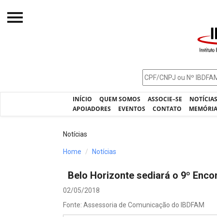
Início
O IBDFAM
Notícias
INÍCIO
QUEM SOMOS
ASSOCIE–SE
NOTÍCIA
Artigos
APOIADORES
EVENTOS
CONTATO
MEMÓRI
Publicações
Notícias
Jurisprudência
Home
Notícias
Pós-Graduação
Belo Horizonte sediará o 9º Enc
Eleições
02/05/2018
Processos - IBDFAM
Fonte: Assessoria de Comunicação do IBDFAM