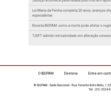
Justiça reconhece paternidade post mortem após 
Lei Maria da Penha completa 20 anos; avanços ch
especialistas
Revista IBDFAM: como a morte pode afetar o regim
TJDFT admite retroatividade em alteração conse
O IBDFAM
Diretoria
Entre em cont
© IBDFAM - Sede Nacional - Rua Tenente Brito Melo, 1.223
Tel.: (31) 3324-