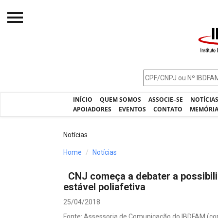
Início
O IBDFAM
Notícias
INÍCIO
QUEM SOMOS
ASSOCIE–SE
NOTÍCIA
Artigos
APOIADORES
EVENTOS
CONTATO
MEMÓRI
Publicações
Notícias
Jurisprudência
Home
Notícias
Pós-Graduação
CNJ começa a debater a possibili
Eleições
estável poliafetiva
Processos - IBDFAM
25/04/2018
Fonte: Assessoria de Comunicação do IBDFAM (c