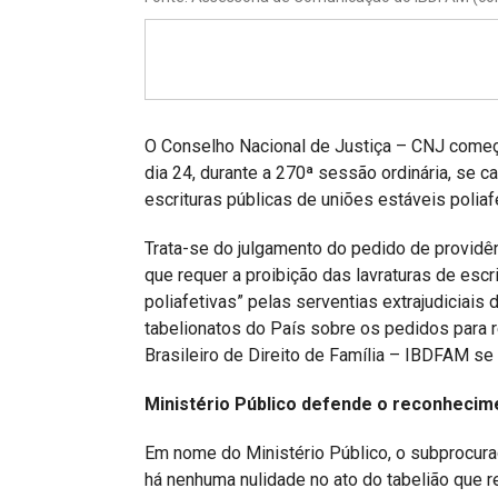
Projetos do IBDFAM
Eventos / Lives
Covid-19
Alienação Parental
O Conselho Nacional de Justiça – CNJ começou 
dia 24, durante a 270ª sessão ordinária, se c
Encontre um Escritório
escrituras públicas de uniões estáveis poliaf
Convênios
Trata-se do julgamento do pedido de providê
que requer a proibição das lavraturas de escr
IBDFAM Educacional
poliafetivas” pelas serventias extrajudiciais 
Newsletter
tabelionatos do País sobre os pedidos para r
Brasileiro de Direito de Família – IBDFAM se
Acessibilidade
Ministério Público defende o reconhecime
Equipe
Em nome do Ministério Público, o subprocurad
Fale Conosco
há nenhuma nulidade no ato do tabelião que r