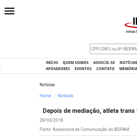
Início
O IBDFAM
Notícias
INÍCIO
QUEM SOMOS
ASSOCIE–SE
NOTÍCIA
Artigos
APOIADORES
EVENTOS
CONTATO
MEMÓRI
Publicações
Notícias
Jurisprudência
Home
Notícias
Pós-Graduação
Depois de mediação, atleta trans 
Eleições
28/03/2018
Processos - IBDFAM
Fonte: Assessoria de Comunicação do IBDFAM