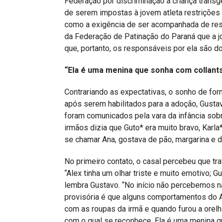
Federação por discriminação à criança trans
de serem impostas à jovem atleta restrições
como a exigência de ser acompanhada de re
da Federação de Patinação do Paraná que a j
que, portanto, os responsáveis por ela são do
“Ela é uma menina que sonha com collants 
Contrariando as expectativas, o sonho de fo
após serem habilitados para a adoção, Gustav
foram comunicados pela vara da infância sobr
irmãos dizia que Guto* era muito bravo, Karla
se chamar Ana, gostava de pão, margarina e d
No primeiro contato, o casal percebeu que tr
“Alex tinha um olhar triste e muito emotivo; 
lembra Gustavo. “No início não percebemos 
provisória é que alguns comportamentos do 
com as roupas da irmã e quando furou a orelh
com o qual se reconhece. Ela é uma menina qu