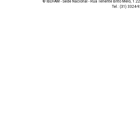
© IBDFAM - Sede Nacional - Rua Tenente Brito Melo, 1.223
Tel.: (31) 3324-