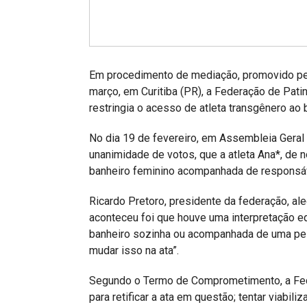
Projetos do IBDFAM
Eventos / Lives
Covid-19
Em procedimento de mediação, promovido pela
Alienação Parental
março, em Curitiba (PR), a Federação de Pat
restringia o acesso de atleta transgênero ao 
Encontre um Escritório
No dia 19 de fevereiro, em Assembleia Geral O
Convênios
unanimidade de votos, que a atleta Ana*, de 
IBDFAM Educacional
banheiro feminino acompanhada de responsáv
Newsletter
Ricardo Pretoro, presidente da federação, al
aconteceu foi que houve uma interpretação equ
Acessibilidade
banheiro sozinha ou acompanhada de uma pe
mudar isso na ata”.
Equipe
Fale Conosco
Segundo o Termo de Comprometimento, a Fed
para retificar a ata em questão; tentar viabiliz