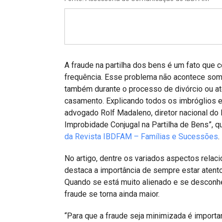
Projetos do IBDFAM
Eventos / Lives
Covid-19
Alienação Parental
A fraude na partilha dos bens é um fato que
frequência. Esse problema não acontece som
Encontre um Escritório
também durante o processo de divórcio ou a
casamento. Explicando todos os imbróglios 
Convênios
advogado Rolf Madaleno, diretor nacional do 
IBDFAM Educacional
Improbidade Conjugal na Partilha de Bens”, 
da Revista IBDFAM – Famílias e Sucessões
.
Newsletter
No artigo, dentre os variados aspectos relac
Acessibilidade
destaca a importância de sempre estar atento
Quando se está muito alienado e se desconhe
Equipe
fraude se torna ainda maior.
Fale Conosco
“Para que a fraude seja minimizada é importa