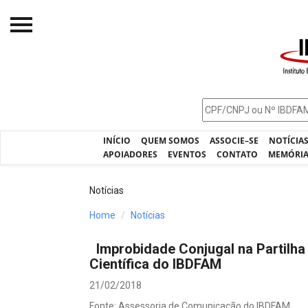
Início
O IBDFAM
Notícias
INÍCIO
QUEM SOMOS
ASSOCIE–SE
NOTÍCIA
Artigos
APOIADORES
EVENTOS
CONTATO
MEMÓRI
Publicações
Notícias
Jurisprudência
Home
Notícias
Pós-Graduação
Improbidade Conjugal na Partilh
Eleições
Científica do IBDFAM
Processos - IBDFAM
21/02/2018
Fonte: Assessoria de Comunicação do IBDFAM