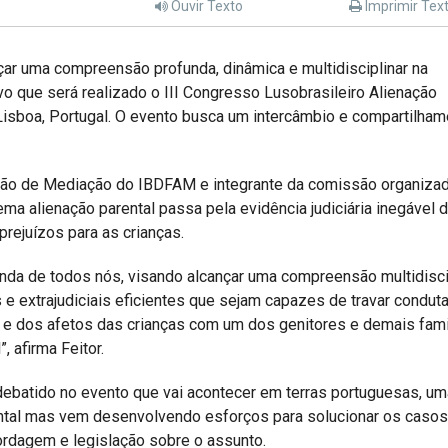
Ouvir Texto
Imprimir Tex
çar uma compreensão profunda, dinâmica e multidisciplinar na
o que será realizado o III Congresso Lusobrasileiro Alienação
 Lisboa, Portugal. O evento busca um intercâmbio e compartilha
são de Mediação do IBDFAM e integrante da comissão organiza
ema alienação parental passa pela evidência judiciária inegável 
rejuízos para as crianças.
enda de todos nós, visando alcançar uma compreensão multidisci
 e extrajudiciais eficientes que sejam capazes de travar condut
r e dos afetos das crianças com um dos genitores e demais fami
 afirma Feitor.
debatido no evento que vai acontecer em terras portuguesas, u
ental mas vem desenvolvendo esforços para solucionar os casos
ordagem e legislação sobre o assunto.