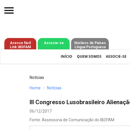
Início
O IBDFAM
Acesse fácil
Associe-se
Núcleos de Países
Link IBDFAM
Língua Portuguesa
Notícias
INÍCIO
QUEM SOMOS
ASSOCIE–SE
Artigos
Publicações
Notícias
Jurisprudência
Home
Notícias
Pós-Graduação
III Congresso Lusobrasileiro Alienaçã
Eleições
06/12/2017
Fonte: Assessoria de Comunicação do IBDFAM
Processos - IBDFAM