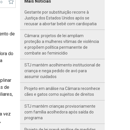
Mais Notícias
to
Gestante por substituição recorre à
Justiça dos Estados Unidos após se
recusar a abortar bebê com cardiopatia
mento de
Câmara: projetos de lei ampliam
proteção a mulheres vítimas de violência
e propõem política permanente de
dora do
combate ao feminicídio
da
STJ mantém acolhimento institucional de
criança e nega pedido de avó para
assumir cuidados
plinar
as de
Projeto em análise na Câmara reconhece
liares,
cães e gatos como sujeitos de direitos
STJ mantém crianças provisoriamente
com família acolhedora após saída do
ma vez
programa
,
Projeto de lei prevê análise de medidas