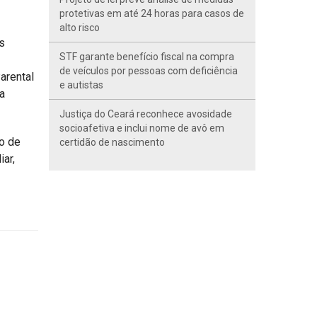
protetivas em até 24 horas para casos de
alto risco
s
STF garante benefício fiscal na compra
de veículos por pessoas com deficiência
arental
e autistas
a
Justiça do Ceará reconhece avosidade
socioafetiva e inclui nome de avô em
o de
certidão de nascimento
iar,