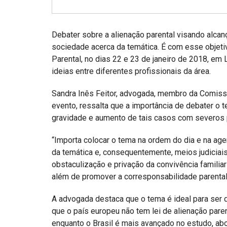
Projetos do IBDFAM
Eventos / Lives
Debater sobre a alienação parental visando alcan
Covid-19
sociedade acerca da temática. É com esse objetiv
Parental, no dias 22 e 23 de janeiro de 2018, em
Alienação Parental
ideias entre diferentes profissionais da área.
Encontre um Escritório
Sandra Inês Feitor, advogada, membro da Comis
Convênios
evento, ressalta que a importância de debater o t
gravidade e aumento de tais casos com severos p
IBDFAM Educacional
“Importa colocar o tema na ordem do dia e na ag
Newsletter
da temática e, consequentemente, meios judiciais
obstaculização e privação da convivência familia
Acessibilidade
além de promover a corresponsabilidade parental”,
Equipe
A advogada destaca que o tema é ideal para ser 
Fale Conosco
que o país europeu não tem lei de alienação par
enquanto o Brasil é mais avançado no estudo, ab