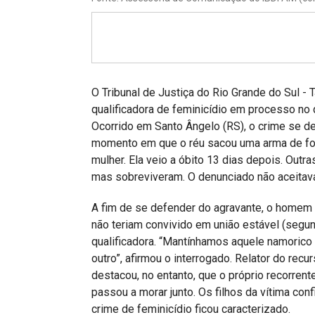
Projetos do IBDFAM
Eventos / Lives
Covid-19
Alienação Parental
O Tribunal de Justiça do Rio Grande do Sul -
qualificadora de feminicídio em processo n
Encontre um Escritório
Ocorrido em Santo Ângelo (RS), o crime se d
momento em que o réu sacou uma arma de fog
Convênios
mulher. Ela veio a óbito 13 dias depois. Outr
IBDFAM Educacional
mas sobreviveram. O denunciado não aceitava
Newsletter
A fim de se defender do agravante, o homem af
não teriam convivido em união estável (segun
Acessibilidade
qualificadora. “Mantínhamos aquele namoric
outro”, afirmou o interrogado. Relator do re
Equipe
destacou, no entanto, que o próprio recorrent
Fale Conosco
passou a morar junto. Os filhos da vítima con
crime de feminicídio ficou caracterizado.