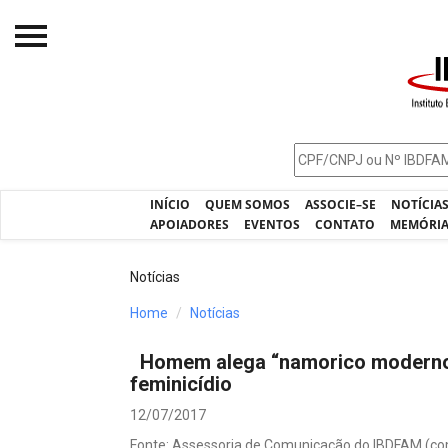
Início
O IBDFAM
Notícias
INÍCIO
QUEM SOMOS
ASSOCIE–SE
NOTÍCIA
Artigos
APOIADORES
EVENTOS
CONTATO
MEMÓRI
Publicações
Notícias
Jurisprudência
Home
Notícias
Pós-Graduação
Homem alega “namorico moderno”
Eleições
feminicídio
Processos - IBDFAM
12/07/2017
Fonte: Assessoria de Comunicação do IBDFAM (c