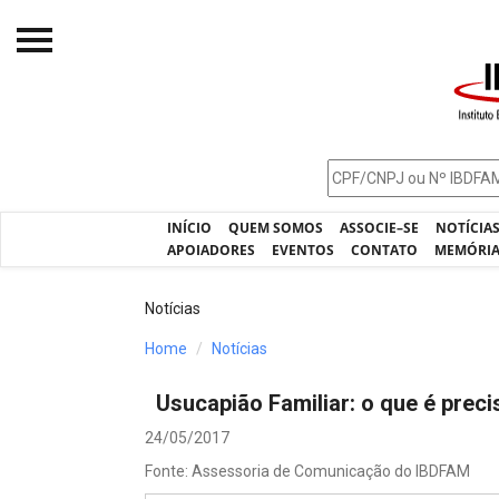
Início
O IBDFAM
Notícias
INÍCIO
QUEM SOMOS
ASSOCIE–SE
NOTÍCIA
Artigos
APOIADORES
EVENTOS
CONTATO
MEMÓRI
Publicações
Notícias
Jurisprudência
Home
Notícias
Pós-Graduação
Usucapião Familiar: o que é preci
Eleições
24/05/2017
Processos - IBDFAM
Fonte: Assessoria de Comunicação do IBDFAM