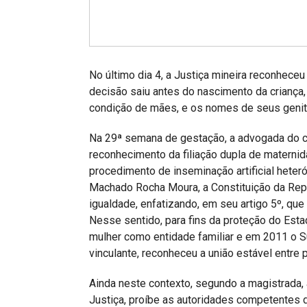
Projetos do IBDFAM
Eventos / Lives
Covid-19
No último dia 4, a Justiça mineira reconheceu 
Alienação Parental
decisão saiu antes do nascimento da criança,
condição de mães, e os nomes de seus genit
Encontre um Escritório
Na 29ª semana de gestação, a advogada do cas
Convênios
reconhecimento da filiação dupla de maternidad
IBDFAM Educacional
procedimento de inseminação artificial heter
Machado Rocha Moura, a Constituição da Repú
Newsletter
igualdade, enfatizando, em seu artigo 5º, qu
Nesse sentido, para fins da proteção do Est
Acessibilidade
mulher como entidade familiar e em 2011 o S
Equipe
vinculante, reconheceu a união estável entr
Fale Conosco
Ainda neste contexto, segundo a magistrada,
Justiça, proíbe as autoridades competentes de