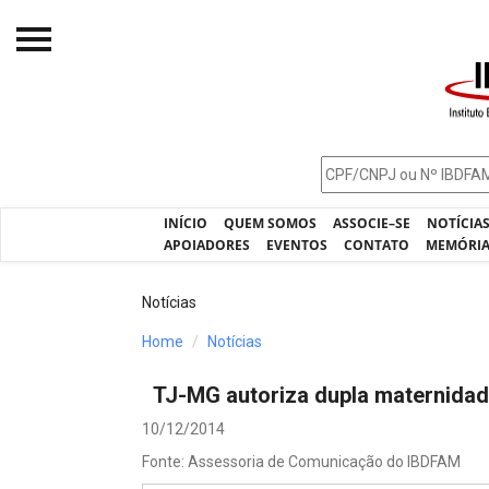
Início
O IBDFAM
Notícias
INÍCIO
QUEM SOMOS
ASSOCIE–SE
NOTÍCIA
Artigos
APOIADORES
EVENTOS
CONTATO
MEMÓRI
Publicações
Notícias
Jurisprudência
Home
Notícias
Pós-Graduação
TJ-MG autoriza dupla maternida
Eleições
10/12/2014
Processos - IBDFAM
Fonte: Assessoria de Comunicação do IBDFAM