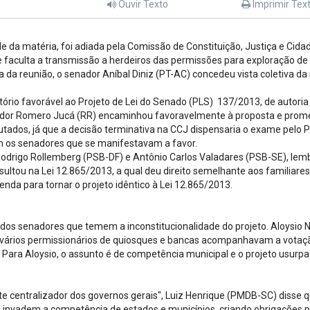
Ouvir Texto
Imprimir Tex
 da matéria, foi adiada pela Comissão de Constituição, Justiça e Cida
ue faculta a transmissão a herdeiros das permissões para exploração de
cia da reunião, o senador Aníbal Diniz (PT-AC) concedeu vista coletiva da
tório favorável ao Projeto de Lei do Senado (PLS) 137/2013, de autoria
nador Romero Jucá (RR) encaminhou favoravelmente à proposta e prom
ados, já que a decisão terminativa na CCJ dispensaria o exame pelo P
m os senadores que se manifestavam a favor.
Rodrigo Rollemberg (PSB-DF) e Antônio Carlos Valadares (PSB-SE), le
ultou na Lei 12.865/2013, a qual deu direito semelhante aos familiares
enda para tornar o projeto idêntico à Lei 12.865/2013.
dos senadores que temem a inconstitucionalidade do projeto. Aloysio 
(vários permissionários de quiosques e bancas acompanhavam a votaç
". Para Aloysio, o assunto é de competência municipal e o projeto usurpa
te centralizador dos governos gerais", Luiz Henrique (PMDB-SC) disse 
 invadem a competência de estados e municípios, criando obrigações 