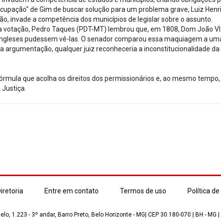
ocupação" de Gim de buscar solução para um problema grave, Luiz Henr
são, invade a competência dos municípios de legislar sobre o assunto.
a votação, Pedro Taques (PDT-MT) lembrou que, em 1808, Dom João VI
s ingleses pudessem vê-las. O senador comparou essa maquiagem a um
a argumentação, qualquer juiz reconheceria a inconstitucionalidade da 
fórmula que acolha os direitos dos permissionários e, ao mesmo tempo,
 Justiça.
iretoria
Entre em contato
Termos de uso
Política de
lo, 1.223 - 3º andar, Barro Preto, Belo Horizonte - MG| CEP 30.180-070 | BH - MG |