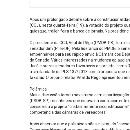
Projetos do IBDFAM
Eventos / Lives
Após um prolongado debate sobre a constitucionalidade
Covid-19
(CCJ), nesta quarta-feira (19), a votação do projeto q
quiosque, trailer, feira e banca de jornais. Na presidên
Alienação Parental
O presidente da CCJ, Vital do Rêgo (PMDB-PB), leu rela
Encontre um Escritório
senador Gim (PTB-DF). Pela liderança do PMDB, o se
empenhar-se para seu rápido envio à Câmara dos Deput
Convênios
do Senado. Vários interessados na mudança aplaudia
Jucá e outros senadores favoráveis ao projeto, como 
IBDFAM Educacional
a similaridade do PLS 137/2013 com a proposta que res
taxistas. O próprio relator Vital do Rêgo apresentou em
Newsletter
Polêmica
Acessibilidade
Mas a discussão tomou novo rumo com a participação 
(PSDB-SP) reconheceu que estava na contracorrente 
Equipe
considerou o projeto "cristalinamente inconstitucional
competência das câmaras de vereadores.
Fale Conosco
Após observar que o país ainda não se livrou do "cacoe
Congresso Nacional se apequena quando edita leis que