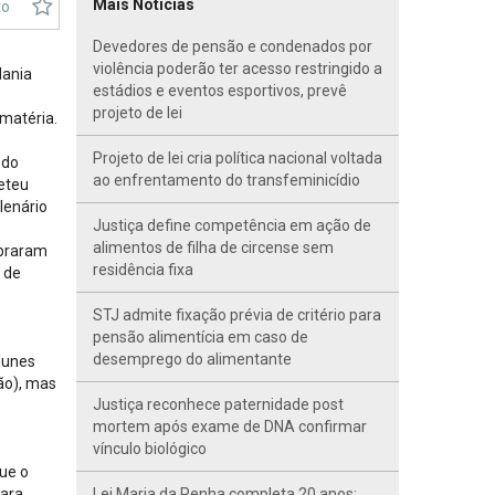
Mais Notícias
to
Devedores de pensão e condenados por
violência poderão ter acesso restringido a
dania
estádios e eventos esportivos, prevê
projeto de lei
 matéria.
Projeto de lei cria política nacional voltada
 do
ao enfrentamento do transfeminicídio
eteu
lenário
Justiça define competência em ação de
alimentos de filha de circense sem
mbraram
residência fixa
 de
STJ admite fixação prévia de critério para
pensão alimentícia em caso de
desemprego do alimentante
Nunes
ão), mas
Justiça reconhece paternidade post
mortem após exame de DNA confirmar
vínculo biológico
que o
para
Lei Maria da Penha completa 20 anos;