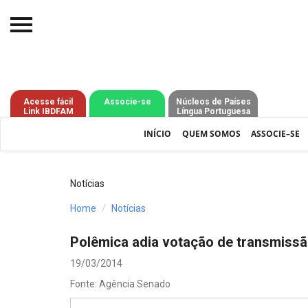
Início
O IBDFAM
Acesse fácil
Associe-se
Núcleos de Países
Link IBDFAM
Língua Portuguesa
Notícias
INÍCIO
QUEM SOMOS
ASSOCIE–SE
Artigos
Publicações
Notícias
Jurisprudência
Home
Notícias
Pós-Graduação
Polêmica adia votação de transmissã
Eleições
19/03/2014
Fonte: Agência Senado
Processos - IBDFAM