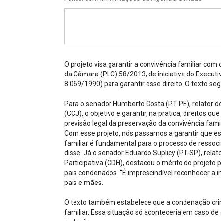
Projetos do IBDFAM
Eventos / Lives
Covid-19
Alienação Parental
O projeto visa garantir a convivência familiar com 
da Câmara (PLC) 58/2013, de iniciativa do Executiv
Encontre um Escritório
8.069/1990) para garantir esse direito. O texto s
Convênios
Para o senador Humberto Costa (PT-PE), relator do
(CCJ), o objetivo é garantir, na prática, direitos qu
IBDFAM Educacional
previsão legal da preservação da convivência famili
Com esse projeto, nós passamos a garantir que e
Newsletter
familiar é fundamental para o processo de ressoc
disse. Já o senador Eduardo Suplicy (PT-SP), rela
Acessibilidade
Participativa (CDH), destacou o mérito do projeto 
pais condenados. “É imprescindível reconhecer a i
Equipe
pais e mães.
Fale Conosco
O texto também estabelece que a condenação crim
familiar. Essa situação só aconteceria em caso de 