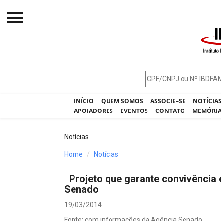
Início
O IBDFAM
Notícias
INÍCIO
QUEM SOMOS
ASSOCIE–SE
NOTÍCIA
Artigos
APOIADORES
EVENTOS
CONTATO
MEMÓRI
Publicações
Notícias
Jurisprudência
Home
Notícias
Pós-Graduação
Projeto que garante convivência 
Eleições
Senado
Processos - IBDFAM
19/03/2014
Fonte: com informações da Agência Senado