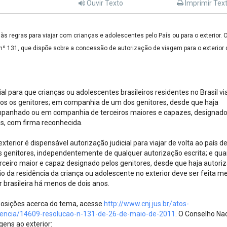
Ouvir Texto
Imprimir Tex
s regras para viajar com crianças e adolescentes pelo País ou para o exterior. 
º 131, que dispõe sobre a concessão de autorização de viagem para o exterior 
l para que crianças ou adolescentes brasileiros residentes no Brasil v
s os genitores; em companhia de um dos genitores, desde que haja
mpanhado ou em companhia de terceiros maiores e capazes, designado
s, com firma reconhecida.
terior é dispensável autorização judicial para viajar de volta ao país d
genitores, independentemente de qualquer autorização escrita; e qu
iro maior e capaz designado pelos genitores, desde que haja autori
o da residência da criança ou adolescente no exterior deve ser feita m
r brasileira há menos de dois anos.
sposições acerca do tema, acesse
http://www.cnj.jus.br/atos-
idencia/14609-resolucao-n-131-de-26-de-maio-de-2011
. O Conselho Na
gens ao exterior: