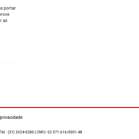
s portar
prove
r as
 privacidade
 Tel.: (31) 3324-9280 | CNPJ: 02.571.616/0001-48