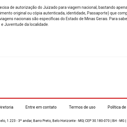
recisa de autorização do Juizado para viagem nacional, bastando apena
imento original ou cópia autenticada, identidade, Passaporte) que com
viagens nacionais são específicas do Estado de Minas Gerais. Para sabe
 e Juventude da localidade.
iretoria
Entre em contato
Termos de uso
Política de
lo, 1.223 - 3º andar, Barro Preto, Belo Horizonte - MG| CEP 30.180-070 | BH - MG |