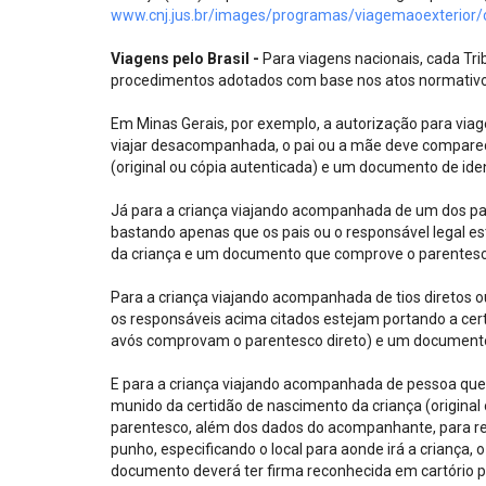
www.cnj.jus.br/images/programas/viagemaoexterio
Viagens pelo Brasil -
Para viagens nacionais, cada Trib
procedimentos adotados com base nos atos normativos
Em Minas Gerais, por exemplo, a autorização para via
viajar desacompanhada, o pai ou a mãe deve comparec
(original ou cópia autenticada) e um documento de id
Já para a criança viajando acompanhada de um dos pais
bastando apenas que os pais ou o responsável legal es
da criança e um documento que comprove o parentes
Para a criança viajando acompanhada de tios diretos
os responsáveis acima citados estejam portando a cert
avós comprovam o parentesco direto) e um documento 
E para a criança viajando acompanhada de pessoa que
munido da certidão de nascimento da criança (origina
parentesco, além dos dados do acompanhante, para re
punho, especificando o local para aonde irá a criança,
documento deverá ter firma reconhecida em cartório p