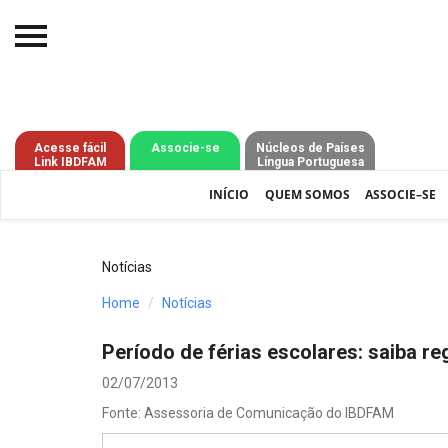
Início
O IBDFAM
Acesse fácil
Associe-se
Núcleos de Países
Link IBDFAM
Língua Portuguesa
Notícias
INÍCIO
QUEM SOMOS
ASSOCIE–SE
Artigos
Publicações
Notícias
Jurisprudência
Home
Notícias
Pós-Graduação
Período de férias escolares: saiba re
Eleições
02/07/2013
Fonte: Assessoria de Comunicação do IBDFAM
Processos - IBDFAM