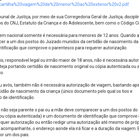
r/cartilha%20viagem%20de%20menor%20ao%20exterior%20v2.pdf.
unal de Justiça, por meio de sua Corregedoria Geral de Justiça, discipli
 do CNJ, Estatuto da Criança e do Adolescente, bem como o Código Civ
gem nacional somente é necessária para menores de 12 anos. Quando a
er a um dos postos do Juizado munidos da certidão de nascimento da 
entificação que comprove o parentesco para requerer autorização.
, responsável legal ou irmão maior de 18 anos, não é necessária autor
teja portando certidão de nascimento original ou cópia autenticada ou 
co.
 ou avós, também não é necessária autorização de viagem, bastando ap
idão de nascimento da criança (único documento pelo qual os tios e
de identificação.
 não seja parente o pai ou a mãe deve comparecer a um dos postos do
l ou cópia autenticada) e um documento de identificação que comprove 
quer autorização ou então redigir uma autorização até mesmo de próp
 o acompanhante, o endereço aonde ela irá ficar e a duração da viagem. 
or um dos pais.