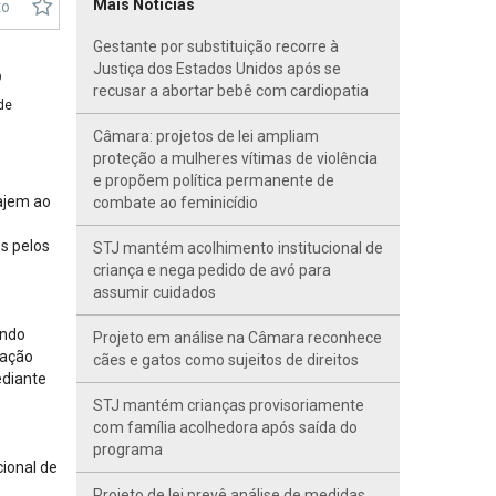
Mais Notícias
to
Gestante por substituição recorre à
Justiça dos Estados Unidos após se
O
recusar a abortar bebê com cardiopatia
de
Câmara: projetos de lei ampliam
proteção a mulheres vítimas de violência
e propõem política permanente de
iajem ao
combate ao feminicídio
s pelos
STJ mantém acolhimento institucional de
criança e nega pedido de avó para
assumir cuidados
e
ando
Projeto em análise na Câmara reconhece
zação
cães e gatos como sujeitos de direitos
ediante
STJ mantém crianças provisoriamente
com família acolhedora após saída do
programa
cional de
Projeto de lei prevê análise de medidas