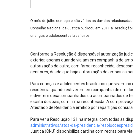
Projetos do IBDFAM
Eventos / Lives
O mês de julho começa e são várias as dúvidas relacionadas à
Covid-19
Conselho Nacional de Justiça publicou em 2011 a Resolução n
crianças e adolescentes brasileiros.
Alienação Parental
Encontre um Escritório
Conforme a Resolução é dispensável autorização judicia
exterior, apenas quando viajam em companhia de ambo
Convênios
autorização do outro, com firma reconhecida; desaco
genitores, desde que haja autorização de ambos os pai
IBDFAM Educacional
Para crianças e adolescentes brasileiros que vivem no ex
Newsletter
residência quando estiverem em companhia de um dos 
estiverem desacompanhados ou acompanhados de terce
Acessibilidade
escrita dos pais, com firma reconhecida. A comprovaçã
Atestado de Residência emitido por repartição consula
Equipe
Para ver a Resolução 131 na íntegra, com todas as di
Fale Conosco
administrativos/atos-da-presidencia/resolucoespres
Justiça (CNJ) disponibiliza cartilha com regras para via