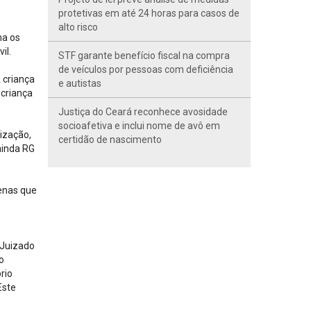
protetivas em até 24 horas para casos de
alto risco
na os
il.
STF garante benefício fiscal na compra
de veículos por pessoas com deficiência
 criança
e autistas
criança
Justiça do Ceará reconhece avosidade
socioafetiva e inclui nome de avô em
ização,
certidão de nascimento
ainda RG
enas que
 Juizado
o
rio
Este