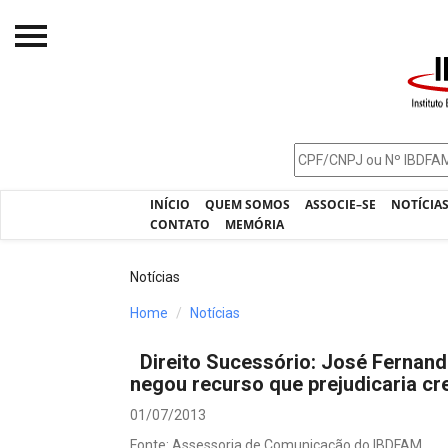
Início
O IBDFAM
Notícias
INÍCIO
QUEM SOMOS
ASSOCIE–SE
NOTÍCIA
Artigos
CONTATO
MEMÓRIA
Publicações
Notícias
Jurisprudência
Home
Notícias
Pós-Graduação
Direito Sucessório: José Fernan
Eleições
negou recurso que prejudicaria c
Processos - IBDFAM
01/07/2013
Fonte: Assessoria de Comunicação do IBDFAM