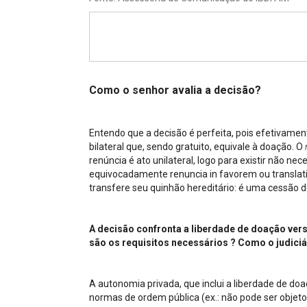
Projetos do IBDFAM
Eventos / Lives
Covid-19
Alienação Parental
Como o senhor avalia a decisão?
Encontre um Escritório
Entendo que a decisão é perfeita, pois efetivament
Convênios
bilateral que, sendo gratuito, equivale à doação. O
renúncia é ato unilateral, logo para existir não 
IBDFAM Educacional
equivocadamente renuncia in favorem ou translativ
transfere seu quinhão hereditário: é uma cessão d
Newsletter
Acessibilidade
A decisão confronta a liberdade de doação vers
são os requisitos necessários ? Como o judiciár
Equipe
Fale Conosco
A autonomia privada, que inclui a liberdade de doaç
normas de ordem pública (ex.: não pode ser objeto 