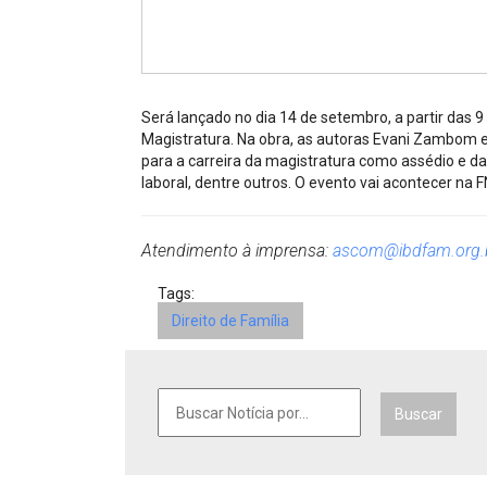
Projetos do IBDFAM
Eventos / Lives
Covid-19
Será lançado no dia 14 de setembro, a partir das 9 
Alienação Parental
Magistratura. Na obra, as autoras Evani Zambom e
para a carreira da magistratura como assédio e d
Encontre um Escritório
laboral, dentre outros. O evento vai acontecer na 
Convênios
Atendimento à imprensa:
ascom@ibdfam.org.
IBDFAM Educacional
Tags:
Newsletter
Direito de Família
Acessibilidade
Equipe
Buscar
Fale Conosco