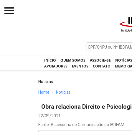
Início
O IBDFAM
Notícias
INÍCIO
QUEM SOMOS
ASSOCIE–SE
NOTÍCIA
Artigos
APOIADORES
EVENTOS
CONTATO
MEMÓRI
Publicações
Notícias
Jurisprudência
Home
Notícias
Pós-Graduação
Obra relaciona Direito e Psicolog
Eleições
22/09/2011
Processos - IBDFAM
Fonte: Assessoria de Comunicação do IBDFAM