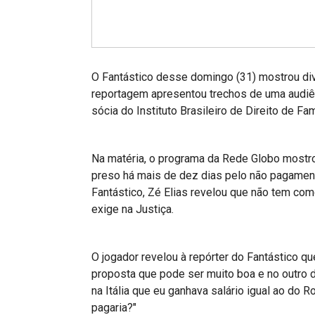
Projetos do IBDFAM
Eventos / Lives
Covid-19
O Fantástico desse domingo (31) mostrou div
Alienação Parental
reportagem apresentou trechos de uma audiên
sócia do Instituto Brasileiro de Direito de Fa
Encontre um Escritório
Convênios
Na matéria, o programa da Rede Globo mostr
IBDFAM Educacional
preso há mais de dez dias pelo não pagament
Fantástico, Zé Elias revelou que não tem com
Newsletter
exige na Justiça.
Acessibilidade
O jogador revelou à repórter do Fantástico q
Equipe
proposta que pode ser muito boa e no outro 
Fale Conosco
na Itália que eu ganhava salário igual ao do 
pagaria?"