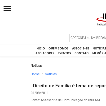
Início
O IBDFAM
Notícias
INÍCIO
QUEM SOMOS
ASSOCIE–SE
NOTÍCIA
Artigos
APOIADORES
EVENTOS
CONTATO
MEMÓRI
Publicações
Notícias
Jurisprudência
Home
Notícias
Pós-Graduação
Direito de Família é tema de rep
Eleições
01/08/2011
Processos - IBDFAM
Fonte: Assessoria de Comunicação do IBDFAM