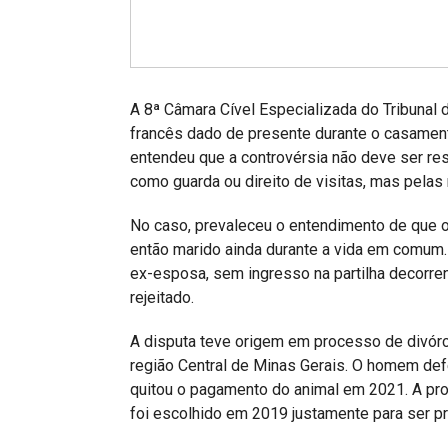
Projetos do IBDFAM
Eventos / Lives
Covid-19
A 8ª Câmara Cível Especializada do Tribunal
Alienação Parental
francês dado de presente durante o casame
entendeu que a controvérsia não deve ser res
Encontre um Escritório
como guarda ou direito de visitas, mas pelas 
Convênios
No caso, prevaleceu o entendimento de que o
IBDFAM Educacional
então marido ainda durante a vida em comum. 
ex-esposa, sem ingresso na partilha decorren
Newsletter
rejeitado.
Acessibilidade
A disputa teve origem em processo de divórci
região Central de Minas Gerais. O homem def
Equipe
quitou o pagamento do animal em 2021. A prov
Fale Conosco
foi escolhido em 2019 justamente para ser p