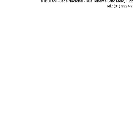
© IBDFAM - Sede Nacional - Rua Tenente Brito Melo, 1.223
Tel.: (31) 3324-