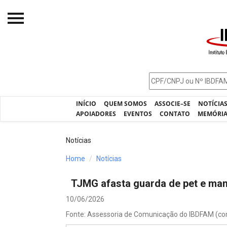
Início
O IBDFAM
Notícias
INÍCIO
QUEM SOMOS
ASSOCIE–SE
NOTÍCIA
Artigos
APOIADORES
EVENTOS
CONTATO
MEMÓRI
Publicações
Notícias
Jurisprudência
Home
Notícias
Pós-Graduação
TJMG afasta guarda de pet e ma
Eleições
10/06/2026
Processos - IBDFAM
Fonte: Assessoria de Comunicação do IBDFAM (c