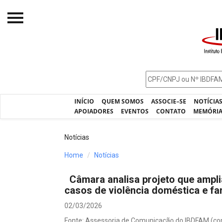
Início
O IBDFAM
Notícias
INÍCIO
QUEM SOMOS
ASSOCIE–SE
NOTÍCIA
Artigos
APOIADORES
EVENTOS
CONTATO
MEMÓRI
Publicações
Notícias
Jurisprudência
Home
Notícias
Pós-Graduação
Câmara analisa projeto que ampli
Eleições
casos de violência doméstica e fam
Processos - IBDFAM
02/03/2026
Fonte: Assessoria de Comunicação do IBDFAM (co