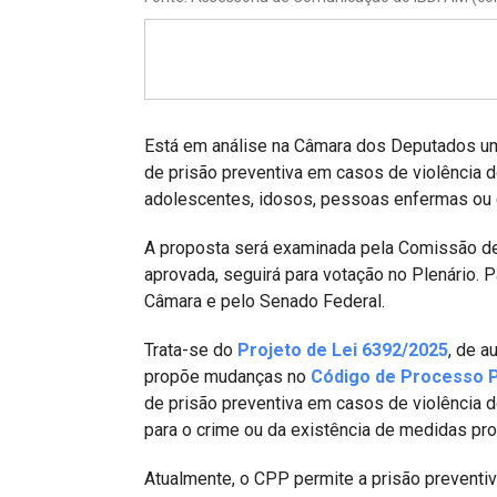
Projetos do IBDFAM
Eventos / Lives
Covid-19
Alienação Parental
Está em análise na Câmara dos Deputados um 
de prisão preventiva em casos de violência do
Encontre um Escritório
adolescentes, idosos, pessoas enfermas ou 
Convênios
A proposta será examinada pela Comissão de 
aprovada, seguirá para votação no Plenário. Pa
IBDFAM Educacional
Câmara e pelo Senado Federal.
Newsletter
Trata-se do
Projeto de Lei 6392/2025
, de 
Acessibilidade
propõe mudanças no
Código de Processo 
de prisão preventiva em casos de violência 
Equipe
para o crime ou da existência de medidas pro
Fale Conosco
Atualmente, o CPP permite a prisão preventi