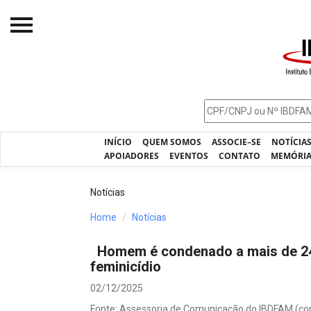
Início
O IBDFAM
Notícias
INÍCIO
QUEM SOMOS
ASSOCIE–SE
NOTÍCIA
Artigos
APOIADORES
EVENTOS
CONTATO
MEMÓRI
Publicações
Notícias
Jurisprudência
Home
Notícias
Pós-Graduação
Homem é condenado a mais de 24 
Eleições
feminicídio
Processos - IBDFAM
02/12/2025
Fonte: Assessoria de Comunicação do IBDFAM (c