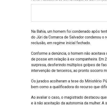
Projetos do IBDFAM
Eventos / Lives
Covid-19
Alienação Parental
Na Bahia, um homem foi condenado após tentat
do Júri da Comarca de Salvador condenou o r
Encontre um Escritório
reclusão, em regime inicial fechado.
Convênios
Conforme a denúncia, o homem não aceitava o
de posse em relação à ex-companheira. Em 202
IBDFAM Educacional
surpresa, desferindo múltiplos golpes de fac
Newsletter
intervenção de terceiros, ao pronto socorro 
Acessibilidade
Os jurados acolheram a tese do Ministério Pú
bem como a qualificadora do recurso que dific
Equipe
Ao avaliar o caso, o magistrado destacou qu
Fale Conosco
e à não aceitação da autonomia da mulher. 