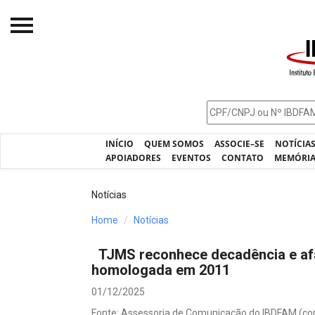
Início
O IBDFAM
Notícias
INÍCIO
QUEM SOMOS
ASSOCIE–SE
NOTÍCIA
Artigos
APOIADORES
EVENTOS
CONTATO
MEMÓRI
Publicações
Notícias
Jurisprudência
Home
Notícias
Pós-Graduação
TJMS reconhece decadência e af
Eleições
homologada em 2011
Processos - IBDFAM
01/12/2025
Fonte: Assessoria de Comunicação do IBDFAM (co