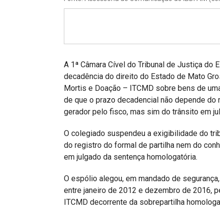
Projetos do IBDFAM
Eventos / Lives
Covid-19
Alienação Parental
A 1ª Câmara Cível do Tribunal de Justiça do
decadência do direito do Estado de Mato Gr
Encontre um Escritório
Mortis e Doação – ITCMD sobre bens de uma
de que o prazo decadencial não depende do r
Convênios
gerador pelo fisco, mas sim do trânsito em ju
IBDFAM Educacional
O colegiado suspendeu a exigibilidade do tr
Newsletter
do registro do formal de partilha nem do con
em julgado da sentença homologatória.
Acessibilidade
O espólio alegou, em mandado de segurança,
Equipe
entre janeiro de 2012 e dezembro de 2016, p
Fale Conosco
ITCMD decorrente da sobrepartilha homologa