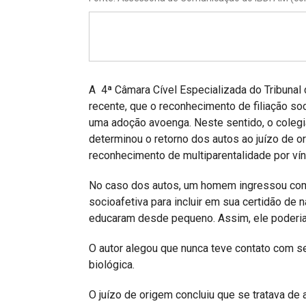
Projetos do IBDFAM
Eventos / Lives
Covid-19
Alienação Parental
A 4ª Câmara Cível Especializada do Tribunal
recente, que o reconhecimento de filiação so
Encontre um Escritório
uma adoção avoenga. Neste sentido, o coleg
determinou o retorno dos autos ao juízo de 
Convênios
reconhecimento de multiparentalidade por vín
IBDFAM Educacional
No caso dos autos, um homem ingressou com
Newsletter
socioafetiva para incluir em sua certidão d
educaram desde pequeno. Assim, ele poderia t
Acessibilidade
O autor alegou que nunca teve contato com s
Equipe
biológica.
Fale Conosco
O juízo de origem concluiu que se tratava de 