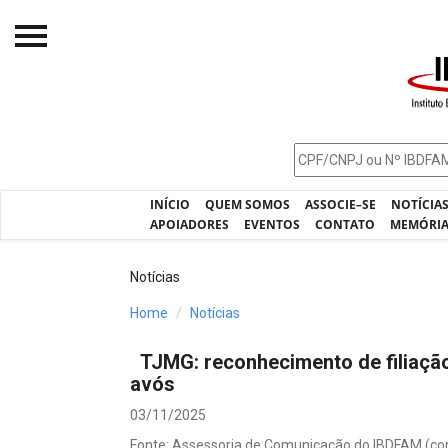
Início
O IBDFAM
Notícias
INÍCIO
QUEM SOMOS
ASSOCIE–SE
NOTÍCIA
Artigos
APOIADORES
EVENTOS
CONTATO
MEMÓRI
Publicações
Notícias
Jurisprudência
Home
Notícias
Pós-Graduação
TJMG: reconhecimento de filiação
Eleições
avós
Processos - IBDFAM
03/11/2025
Fonte: Assessoria de Comunicação do IBDFAM (c