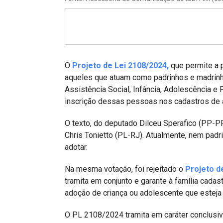
Projetos do IBDFAM
Eventos / Lives
Covid-19
Alienação Parental
O
Projeto de Lei 2108/2024,
que permite a 
aqueles que atuam como padrinhos e madrinh
Encontre um Escritório
Assistência Social, Infância, Adolescência e
inscrição dessas pessoas nos cadastros de 
Convênios
O texto, do deputado Dilceu Sperafico (PP-PR
IBDFAM Educacional
Chris Tonietto (PL-RJ). Atualmente, nem padr
Newsletter
adotar.
Acessibilidade
Na mesma votação, foi rejeitado o
Projeto d
tramita em conjunto e garante à família cada
Equipe
adoção de criança ou adolescente que esteja
Fale Conosco
O PL 2108/2024 tramita em caráter conclusiv