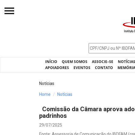
Início
O IBDFAM
Notícias
INÍCIO
QUEM SOMOS
ASSOCIE–SE
NOTÍCIA
Artigos
APOIADORES
EVENTOS
CONTATO
MEMÓRI
Publicações
Notícias
Jurisprudência
Home
Notícias
Pós-Graduação
Comissão da Câmara aprova adoç
Eleições
padrinhos
Processos - IBDFAM
29/07/2025
Fonte: Assessoria de Comunicação do IBDFAM (co