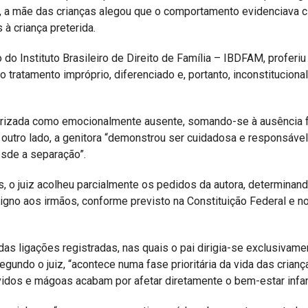
o, a mãe das crianças alegou que o comportamento evidenciava c
 à criança preterida.
 do Instituto Brasileiro de Direito de Família – IBDFAM, proferiu
tratamento impróprio, diferenciado e, portanto, inconstitucional
cterizada como emocionalmente ausente, somando-se à ausência f
r outro lado, a genitora “demonstrou ser cuidadosa e responsável
sde a separação”.
o juiz acolheu parcialmente os pedidos da autora, determinand
digno aos irmãos, conforme previsto na Constituição Federal e n
s ligações registradas, nas quais o pai dirigia-se exclusivame
egundo o juiz, “acontece numa fase prioritária da vida das crianç
idos e mágoas acabam por afetar diretamente o bem-estar infant