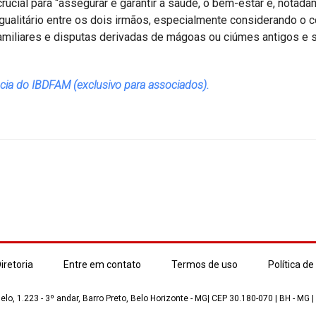
ucial para “assegurar e garantir a saúde, o bem-estar e, notada
 igualitário entre os dois irmãos, especialmente considerando o 
s familiares e disputas derivadas de mágoas ou ciúmes antigos e
ncia do IBDFAM (exclusivo para associados).
iretoria
Entre em contato
Termos de uso
Política de
lo, 1.223 - 3º andar, Barro Preto, Belo Horizonte - MG| CEP 30.180-070 | BH - MG |