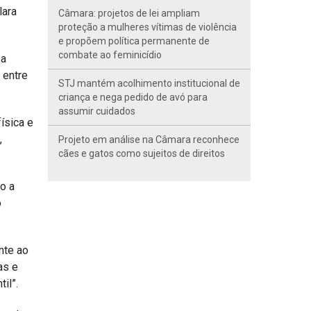
lara
Câmara: projetos de lei ampliam
proteção a mulheres vítimas de violência
e propõem política permanente de
combate ao feminicídio
 a
 entre
STJ mantém acolhimento institucional de
criança e nega pedido de avó para
assumir cuidados
ísica e
,
Projeto em análise na Câmara reconhece
cães e gatos como sujeitos de direitos
o a
o
nte ao
as e
il”.