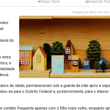
Ouvir Texto
Imprimir Tex
imagem por Shem The One 
entes
al
ateral do
o entre
ntos, e
ntalidade
ância.
3 anos de idade, permaneceram sob a guarda da mãe após a sep
dou-se para o Distrito Federal e, posteriormente, para o interior
r contato frequente apenas com o filho mais velho, enquanto ig