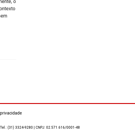
mente, o
contexto
 sem
 privacidade
 Tel.: (31) 3324-9280 | CNPJ: 02.571.616/0001-48