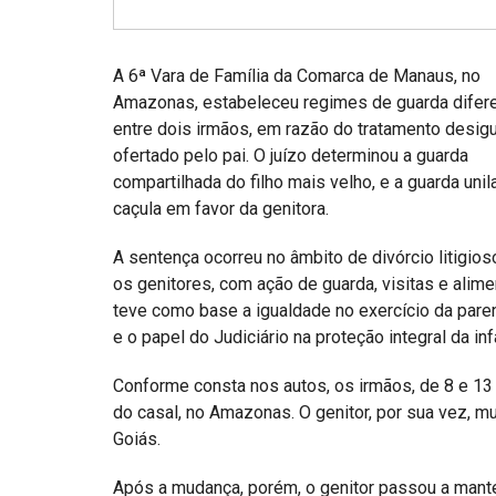
Projetos do IBDFAM
Eventos / Lives
A 6ª Vara de Família da Comarca de Manaus, no
Covid-19
Amazonas, estabeleceu regimes de guarda difer
entre dois irmãos, em razão do tratamento desigu
Alienação Parental
ofertado pelo pai. O juízo determinou a guarda
compartilhada do filho mais velho, e a guarda unil
Encontre um Escritório
caçula em favor da genitora.
Convênios
A sentença ocorreu no âmbito de divórcio litigios
IBDFAM Educacional
os genitores, com ação de guarda, visitas e alime
teve como base a igualdade no exercício da pare
Newsletter
e o papel do Judiciário na proteção integral da inf
Acessibilidade
Conforme consta nos autos, os irmãos, de 8 e 1
Equipe
do casal, no Amazonas. O genitor, por sua vez, mu
Goiás.
Fale Conosco
Após a mudança, porém, o genitor passou a mante