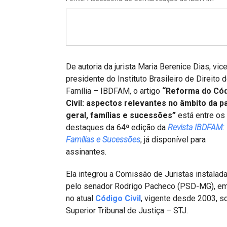
Projetos do IBDFAM
Eventos / Lives
Covid-19
Alienação Parental
De autoria da jurista Maria Berenice Dias, vic
presidente do Instituto Brasileiro de Direito 
Encontre um Escritório
Família – IBDFAM, o artigo
“Reforma do Có
Civil: aspectos relevantes no âmbito da p
Convênios
geral, famílias e sucessões”
está entre os
IBDFAM Educacional
destaques da 64ª edição da
Revista IBDFAM:
Famílias e Sucessões
, já disponível para
Newsletter
assinantes.
Acessibilidade
Ela integrou a Comissão de Juristas instalad
pelo senador Rodrigo Pacheco (PSD-MG), em 
Equipe
no atual
Código Civil
, vigente desde 2003, s
Fale Conosco
Superior Tribunal de Justiça – STJ.