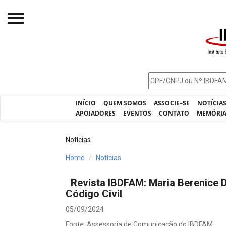
Início
O IBDFAM
Notícias
INÍCIO
QUEM SOMOS
ASSOCIE–SE
NOTÍCIA
Artigos
APOIADORES
EVENTOS
CONTATO
MEMÓRI
Publicações
Notícias
Jurisprudência
Home
Notícias
Pós-Graduação
Revista IBDFAM: Maria Berenice D
Eleições
Código Civil
Processos - IBDFAM
05/09/2024
Fonte: Assessoria de Comunicação do IBDFAM