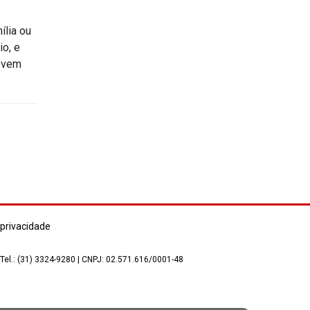
ília ou
io, e
devem
 privacidade
 Tel.: (31) 3324-9280 | CNPJ: 02.571.616/0001-48