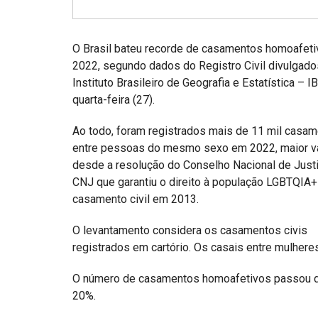
Projetos do IBDFAM
Eventos / Lives
O Brasil bateu recorde de casamentos homoafet
Covid-19
2022, segundo dados do Registro Civil divulgado
Instituto Brasileiro de Geografia e Estatística – I
Alienação Parental
quarta-feira (27).
Encontre um Escritório
Ao todo, foram registrados mais de 11 mil casa
Convênios
entre pessoas do mesmo sexo em 2022, maior v
desde a resolução do Conselho Nacional de Just
IBDFAM Educacional
CNJ que garantiu o direito à população LGBTQIA+
casamento civil em 2013.
Newsletter
O levantamento considera os casamentos civis
Acessibilidade
registrados em cartório. Os casais entre mulhere
Equipe
O número de casamentos homoafetivos passou de
Fale Conosco
20%.