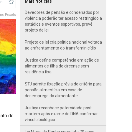
Mais Notícias
to
Devedores de pensão e condenados por
no Pexels
violência poderão ter acesso restringido a
estádios e eventos esportivos, prevê
projeto de lei
Projeto de lei cria política nacional voltada
ao enfrentamento do transfeminicídio
Justiça define competência em ação de
alimentos de filha de circense sem
residência fixa
STJ admite fixação prévia de critério para
pensão alimentícia em caso de
desemprego do alimentante
Justiça reconhece paternidade post
mortem após exame de DNA confirmar
ento de
vínculo biológico
Lei Maria da Penha completa 20 anos;