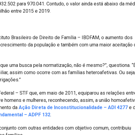
932.502 para 970.041. Contudo, o valor ainda está abaixo da méd
ilhão entre 2015 e 2019.
tituto Brasileiro de Direito de Família – IBDFAM, o aumento dos
 crescimento da população e também com uma maior aceitação 
que uma busca pela normatização, não é mesmo?”, questiona. “
iliar, assim como ocorre com as famílias heteroafetivas. Ou seja,
rigações.”
Federal – STF que, em maio de 2011, equiparou as relações entr
e homens e mulheres, reconhecendo, assim, a união homoafeti
amento da
Ação Direta de Inconstitucionalidade – ADI 4277
e 
ndamental – ADPF 132
.
conjunto com outras entidades com objetivo comum, contribuiu