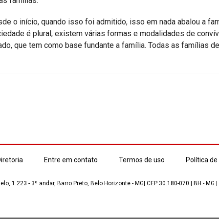
s famílias.
de o início, quando isso foi admitido, isso em nada abalou a fam
iedade é plural, existem várias formas e modalidades de convív
ado, que tem como base fundante a família. Todas as famílias 
iretoria
Entre em contato
Termos de uso
Política de
lo, 1.223 - 3º andar, Barro Preto, Belo Horizonte - MG| CEP 30.180-070 | BH - MG |