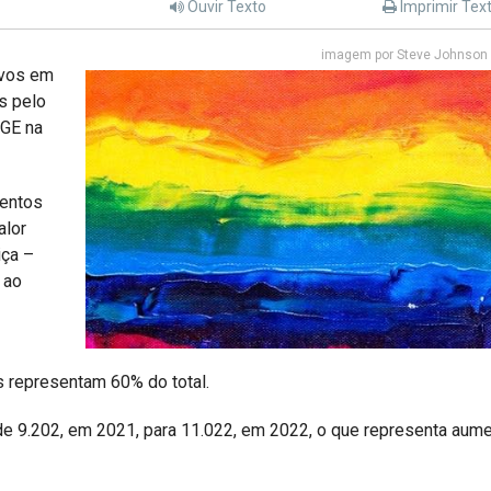
Ouvir Texto
Imprimir Tex
imagem por Steve Johnson 
ivos em
s pelo
BGE na
mentos
alor
iça –
 ao
s representam 60% do total.
 9.202, em 2021, para 11.022, em 2022, o que representa aum