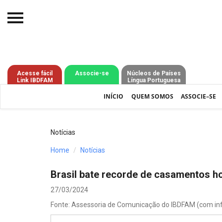
Início
O IBDFAM
Acesse fácil
Associe-se
Núcleos de Países
Link IBDFAM
Língua Portuguesa
Notícias
INÍCIO
QUEM SOMOS
ASSOCIE–SE
Artigos
Publicações
Notícias
Jurisprudência
Home
Notícias
Pós-Graduação
Brasil bate recorde de casamentos 
Eleições
27/03/2024
Fonte: Assessoria de Comunicação do IBDFAM (com in
Processos - IBDFAM