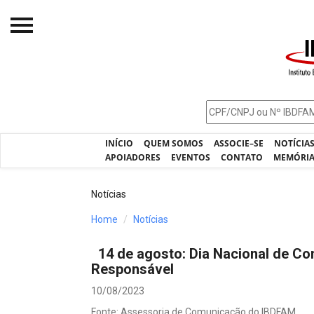
Início
O IBDFAM
Notícias
INÍCIO
QUEM SOMOS
ASSOCIE–SE
NOTÍCIA
Artigos
APOIADORES
EVENTOS
CONTATO
MEMÓRI
Publicações
Notícias
Jurisprudência
Home
Notícias
Pós-Graduação
14 de agosto: Dia Nacional de Co
Eleições
Responsável
Processos - IBDFAM
10/08/2023
Fonte: Assessoria de Comunicação do IBDFAM