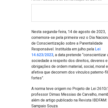
Projetos do IBDFAM
Eventos / Lives
Covid-19
Alienação Parental
Nesta segunda-feira, 14 de agosto de 2023,
comemora-se pela primeira vez o Dia Nacion
Encontre um Escritório
de Conscientização sobre a Parentalidade
Responsável. Instituída em julho pela
Lei
Convênios
14.623/2023
, a data pretende “conscientizar 
IBDFAM Educacional
sociedade a respeito dos direitos, deveres e
obrigações de ordem material, social, moral e
Newsletter
afetiva que decorrem dos vínculos paterno-fil
fortes”.
Acessibilidade
A norma teve origem no Projeto de Lei 2610/20
Equipe
professor Dimas Messias de Carvalho, membro
Fale Conosco
além de artigo publicado na Revista IBDFAM:
Sampaio Souza.