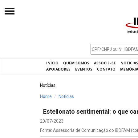
Início
O IBDFAM
Notícias
INÍCIO
QUEM SOMOS
ASSOCIE–SE
NOTÍCIA
Artigos
APOIADORES
EVENTOS
CONTATO
MEMÓRI
Publicações
Notícias
Jurisprudência
Home
Notícias
Pós-Graduação
Estelionato sentimental: o que car
Eleições
20/07/2023
Processos - IBDFAM
Fonte: Assessoria de Comunicação do IBDFAM (c