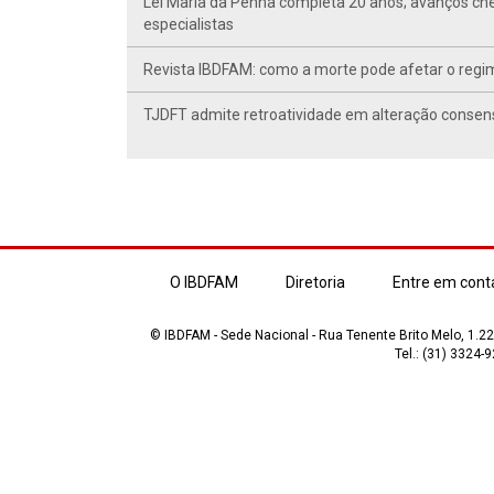
Lei Maria da Penha completa 20 anos; avanços ch
especialistas
Revista IBDFAM: como a morte pode afetar o regim
TJDFT admite retroatividade em alteração conse
O IBDFAM
Diretoria
Entre em cont
© IBDFAM - Sede Nacional - Rua Tenente Brito Melo, 1.223
Tel.: (31) 3324-