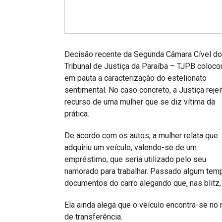
Projetos do IBDFAM
Eventos / Lives
Covid-19
Decisão recente da Segunda Câmara Cível do
Alienação Parental
Tribunal de Justiça da Paraíba – TJPB coloco
em pauta a caracterização do estelionato
Encontre um Escritório
sentimental. No caso concreto, a Justiça rejei
recurso de uma mulher que se diz vítima da
Convênios
prática.
IBDFAM Educacional
De acordo com os autos, a mulher relata que
Newsletter
adquiriu um veículo, valendo-se de um
empréstimo, que seria utilizado pelo seu
Acessibilidade
namorado para trabalhar. Passado algum tem
Equipe
documentos do carro alegando que, nas blitz,
Fale Conosco
Ela ainda alega que o veículo encontra-se no
de transferência.