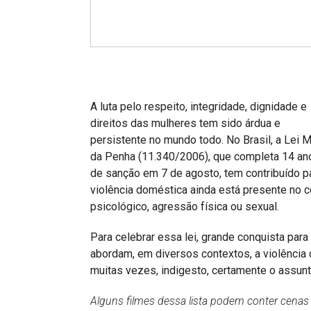
Projetos do IBDFAM
Eventos / Lives
Covid-19
Alienação Parental
A luta pelo respeito, integridade, dignidade e
Encontre um Escritório
direitos das mulheres tem sido árdua e
persistente no mundo todo. No Brasil, a Lei M
Convênios
da Penha (11.340/2006), que completa 14 an
IBDFAM Educacional
de sanção em 7 de agosto, tem contribuído pa
violência doméstica ainda está presente no c
Newsletter
psicológico, agressão física ou sexual.
Acessibilidade
Para celebrar essa lei, grande conquista par
abordam, em diversos contextos, a violência
Equipe
muitas vezes, indigesto, certamente o assunt
Fale Conosco
Alguns filmes dessa lista podem conter cenas fo