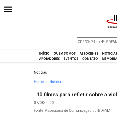
Início
O IBDFAM
Notícias
INÍCIO
QUEM SOMOS
ASSOCIE–SE
NOTÍCIA
Artigos
APOIADORES
EVENTOS
CONTATO
MEMÓRI
Publicações
Notícias
Jurisprudência
Home
Notícias
Pós-Graduação
10 filmes para refletir sobre a vi
Eleições
07/08/2020
Processos - IBDFAM
Fonte: Assessoria de Comunicação do IBDFAM