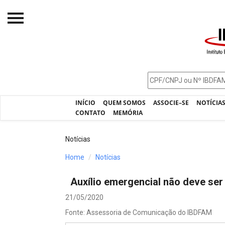
Início
O IBDFAM
Notícias
INÍCIO
QUEM SOMOS
ASSOCIE–SE
NOTÍCIA
Artigos
CONTATO
MEMÓRIA
Publicações
Notícias
Jurisprudência
Home
Notícias
Pós-Graduação
Auxílio emergencial não deve s
Eleições
21/05/2020
Processos - IBDFAM
Fonte: Assessoria de Comunicação do IBDFAM