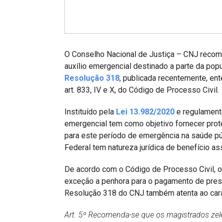
Projetos do IBDFAM
Eventos / Lives
Covid-19
O Conselho Nacional de Justiça – CNJ recom
Alienação Parental
auxílio emergencial destinado a parte da pop
Resolução 318
, publicada recentemente, e
Encontre um Escritório
art. 833, IV e X, do Código de Processo Civil.
Convênios
Instituído pela
Lei 13.982/2020
e regulamento
IBDFAM Educacional
emergencial tem como objetivo fornecer prot
para este período de emergência na saúde pú
Newsletter
Federal tem natureza jurídica de benefício as
Acessibilidade
De acordo com o Código de Processo Civil, 
exceção a penhora para o pagamento de presta
Equipe
Resolução 318 do CNJ também atenta ao caráte
Fale Conosco
Art. 5º Recomenda-se que os magistrados zelem