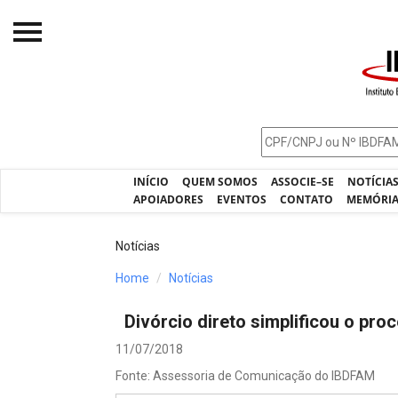
Início
O IBDFAM
Notícias
INÍCIO
QUEM SOMOS
ASSOCIE–SE
NOTÍCIA
Artigos
APOIADORES
EVENTOS
CONTATO
MEMÓRI
Publicações
Notícias
Jurisprudência
Home
Notícias
Pós-Graduação
Divórcio direto simplificou o pr
Eleições
11/07/2018
Processos - IBDFAM
Fonte: Assessoria de Comunicação do IBDFAM