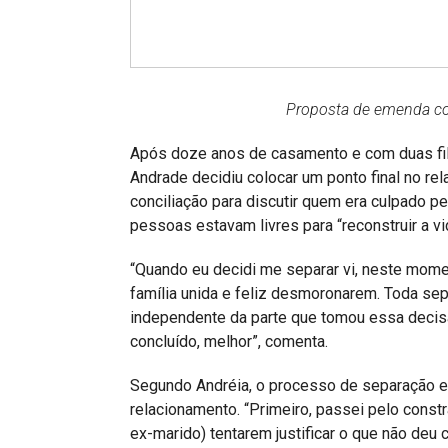
Projetos do IBDFAM
Eventos / Lives
Covid-19
Proposta de emenda con
Alienação Parental
Após doze anos de casamento e com duas filh
Encontre um Escritório
Andrade decidiu colocar um ponto final no re
conciliação para discutir quem era culpado p
Convênios
pessoas estavam livres para “reconstruir a vi
IBDFAM Educacional
“Quando eu decidi me separar vi, neste mome
Newsletter
família unida e feliz desmoronarem. Toda se
independente da parte que tomou essa decis
Acessibilidade
concluído, melhor”, comenta.
Equipe
Segundo Andréia, o processo de separação e 
Fale Conosco
relacionamento. “Primeiro, passei pelo cons
ex-marido) tentarem justificar o que não deu 