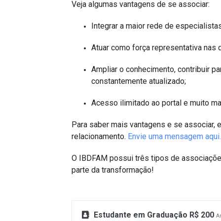
Projetos do IBDFAM
Veja algumas vantagens de se associar:
Eventos / Lives
Integrar a maior rede de especialistas
Covid-19
Atuar como força representativa nas q
Alienação Parental
Ampliar o conhecimento, contribuir pa
constantemente atualizado;
Encontre um Escritório
Convênios
Acesso ilimitado ao portal e muito ma
IBDFAM Educacional
Para saber mais vantagens e se associar, 
relacionamento.
Envie uma mensagem aqui.
Newsletter
O IBDFAM possui três tipos de associações
Acessibilidade
parte da transformação!
Equipe
Fale Conosco
Estudante em Graduação R$ 200
A