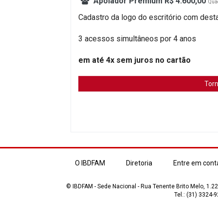
Apoiador Premium R$ 4.600,00
Qua
Cadastro da logo do escritório com dest
3 acessos simultâneos por 4 anos
em até 4x sem juros no cartão
Torn
O IBDFAM
Diretoria
Entre em cont
© IBDFAM - Sede Nacional - Rua Tenente Brito Melo, 1.223
Tel.: (31) 3324-