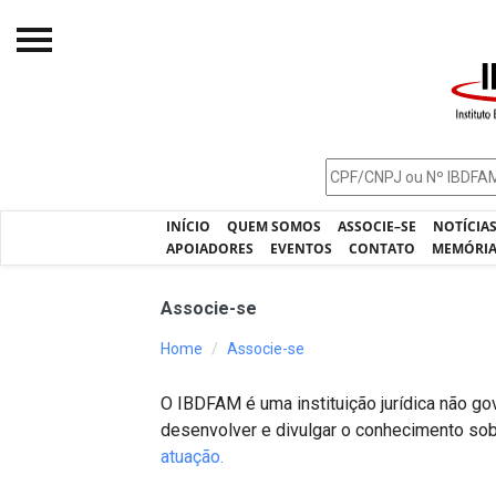
Início
O IBDFAM
Notícias
INÍCIO
QUEM SOMOS
ASSOCIE–SE
NOTÍCIA
Artigos
APOIADORES
EVENTOS
CONTATO
MEMÓRI
Publicações
Associe-se
Jurisprudência
Home
Associe-se
Pós-Graduação
O IBDFAM é uma instituição jurídica não gov
Eleições
desenvolver e divulgar o conhecimento sobr
atuação.
Processos - IBDFAM